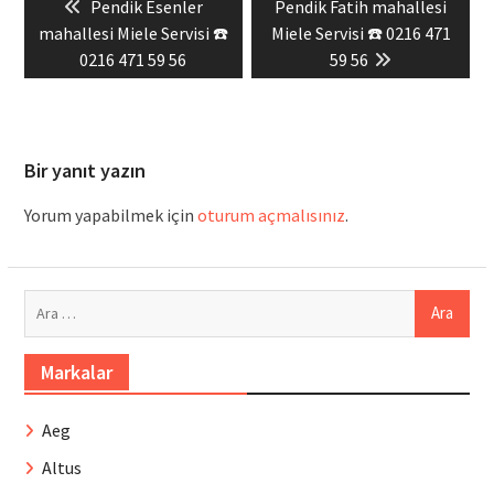
Previous
Next
Pendik Esenler
Pendik Fatih mahallesi
gezinmesi
post:
post:
mahallesi Miele Servisi ☎️
Miele Servisi ☎️ 0216 471
0216 471 59 56
59 56
Bir yanıt yazın
Yorum yapabilmek için
oturum açmalısınız
.
Arama:
Markalar
Aeg
Altus