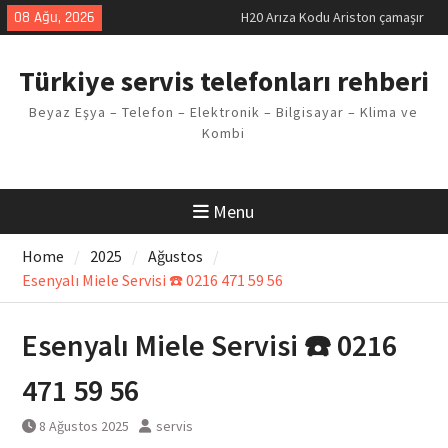
makinesi Sorunu
Skip
08 Ağu, 2026
LG kombi E2 Arızası Çözümü
to
Arçelik buzdolabı F5 Hatası
content
Çözüm Yöntemleri
Türkiye servis telefonları rehberi
Vaillant çamaşır makinesi E03
Arıza Kodu
Beyaz Eşya – Telefon – Elektronik – Bilgisayar – Klima ve
Ferroli klima E3 Arızası Çözümü
Kombi
Menu
Home
2025
Ağustos
Esenyalı Miele Servisi ☎️ 0216 471 59 56
Esenyalı Miele Servisi ☎️ 0216
471 59 56
8 Ağustos 2025
servis