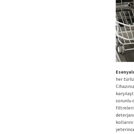
Esenyalı
her türlü
Cihazınız
karşılaşt
sorunlu d
filtrele
deterjan
kollarını
yeterinc