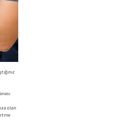
ştığınız
vanası
ıza olan
ürtme