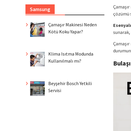
Çamaşır m
Samsung
çözümü s
Çamaşır Makinesi Neden
Esenyalı
Kötü Koku Yapar?
sunarak, 
Çamaşır 
durumund
Klima Isıtma Modunda
Kullanılmalı mı?
Bulaş
Beyşehir Bosch Yetkili
Servisi