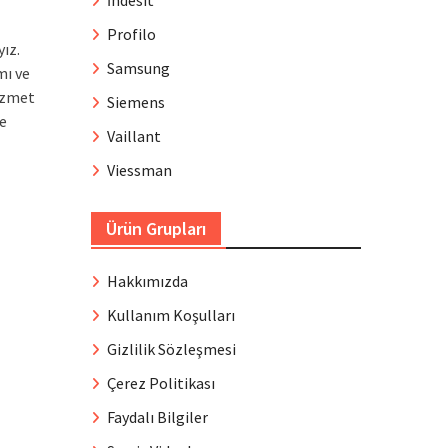
İndesit
Profilo
yız.
Samsung
mı ve
izmet
Siemens
de
Vaillant
Viessman
Ürün Grupları
Hakkımızda
Kullanım Koşulları
Gizlilik Sözleşmesi
Çerez Politikası
Faydalı Bilgiler