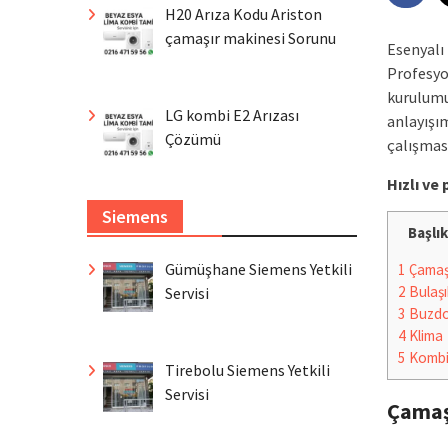
H20 Arıza Kodu Ariston
çamaşır makinesi Sorunu
Esenyalı 
Profesyo
kurulumu
LG kombi E2 Arızası
anlayışım
Çözümü
çalışması
Hızlı v
Siemens
Başlık
Gümüşhane Siemens Yetkili
1
Çamaşı
2
Bulaşı
Servisi
3
Buzdo
4
Klima
5
Komb
Tirebolu Siemens Yetkili
Servisi
Çamaş