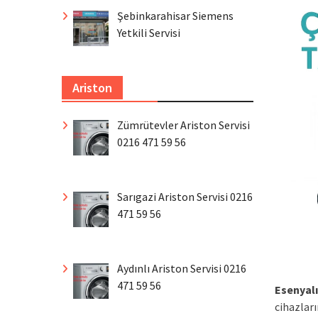
Şebinkarahisar Siemens
Yetkili Servisi
Ariston
Zümrütevler Ariston Servisi
0216 471 59 56
Sarıgazi Ariston Servisi 0216
471 59 56
Aydınlı Ariston Servisi 0216
471 59 56
Esenyalı
cihazları