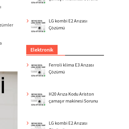
ı
LG kombi E2 Arızası
zümler
Çözümü
a
Elektronik
Ferroli klima E3 Arızası
Çözümü
H20 Arıza Kodu Ariston
çamaşır makinesi Sorunu
LG kombi E2 Arızası