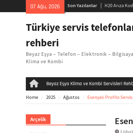
Skip
Son Yazılanlar
H20 Arıza Kod
07 Ağu, 2026
to
makinesi Sor
content
LG kombi E2 
Türkiye servis telefonla
Arçelik buzdo
Yöntemleri
rehberi
Vaillant çama
Kodu
Beyaz Eşya – Telefon – Elektronik – Bilgisaya
Ferroli klima
Klima ve Kombi
Beyaz Eşya Klima ve Kombi Servisleri Rehb
Home
Home
2025
Ağustos
Esenyalı Profilo Servis
Esen
Arçelik
3 Ağus