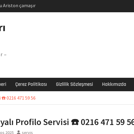
u Ariston çamaşır
unu
Arızası Çözümü
rı
labı F5 Hatası Çözüm
şır makinesi E03 Arıza
r –
 E3 Arızası Çözümü
eri
Çerez Politikası
Gizlilik Sözleşmesi
Hakkımızda
i ☎️ 0216 471 59 56
yalı Profilo Servisi ☎️ 0216 471 59 5
tos 2025
servis