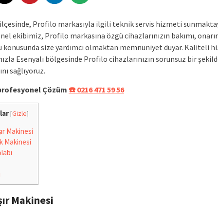
ilçesinde, Profilo markasıyla ilgili teknik servis hizmeti sunmakta
nel ekibimiz, Profilo markasına özgü cihazlarınızın bakımı, onarı
 konusunda size yardımcı olmaktan memnuniyet duyar. Kaliteli h
ızla Esenyalı bölgesinde Profilo cihazlarınızın sorunsuz bir şekil
nı sağlıyoruz.
e profesyonel Çözüm
☎️ 0216 471 59 56
lar
[
Gizle
]
r Makinesi
k Makinesi
labı
i
ır Makinesi