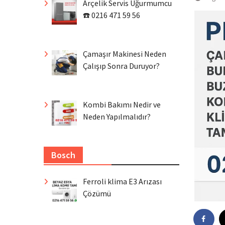
Arçelik Servis Uğurmumcu
☎️ 0216 471 59 56
Çamaşır Makinesi Neden
Çalışıp Sonra Duruyor?
Kombi Bakımı Nedir ve
Neden Yapılmalıdır?
Bosch
Ferroli klima E3 Arızası
Çözümü