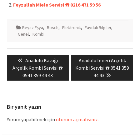
Feyzullah Miele Servisi ☎️ 0216 471 59 56
Beyaz Eşya
,
Bosch
,
Elektronik
,
Faydalı Bilgiler
,
Genel
,
Kombi
Yazı
Previous
Next
Anadolu Kavağı
Anadolu feneri Arçelik
gezinmesi
post:
post:
Arçelik Kombi Servisi ☎️
Kombi Servisi ☎️ 0541 359
0541 359 44 43
44 43
Bir yanıt yazın
Yorum yapabilmek için
oturum açmalısınız
.