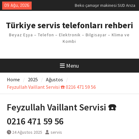
Skip
09 Ağu, 2026
Beko çamaşır makinesi SUD Arıza
to
Kodu
content
Demirdöküm buzdolabı E1 Arıza
Türkiye servis telefonları rehberi
Kodu
Demirdöküm çamaşır makinesi E5
Beyaz Eşya – Telefon – Elektronik – Bilgisayar – Klima ve
Arızası Çözümü
Kombi
E02 Arıza Kodu Regal kombi
Sorunu
Viessmann kombi F3 Hatası
Çözüm Yöntemleri
Menu
Home
2025
Ağustos
Feyzullah Vaillant Servisi ☎️ 0216 471 59 56
Feyzullah Vaillant Servisi ☎️
0216 471 59 56
24 Ağustos 2025
servis