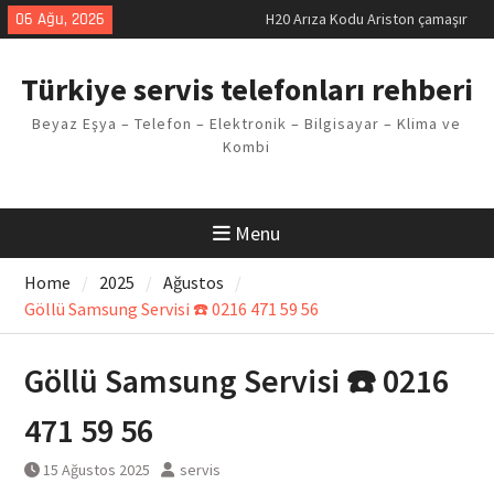
makinesi Sorunu
Skip
06 Ağu, 2026
LG kombi E2 Arızası Çözümü
to
Arçelik buzdolabı F5 Hatası
content
Çözüm Yöntemleri
Türkiye servis telefonları rehberi
Vaillant çamaşır makinesi E03
Arıza Kodu
Beyaz Eşya – Telefon – Elektronik – Bilgisayar – Klima ve
Ferroli klima E3 Arızası Çözümü
Kombi
Menu
Home
2025
Ağustos
Göllü Samsung Servisi ☎️ 0216 471 59 56
Göllü Samsung Servisi ☎️ 0216
471 59 56
15 Ağustos 2025
servis