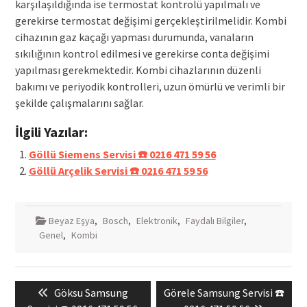
karşılaşıldığında ise termostat kontrolü yapılmalı ve
gerekirse termostat değişimi gerçekleştirilmelidir. Kombi
cihazının gaz kaçağı yapması durumunda, vanaların
sıkılığının kontrol edilmesi ve gerekirse conta değişimi
yapılması gerekmektedir. Kombi cihazlarının düzenli
bakımı ve periyodik kontrolleri, uzun ömürlü ve verimli bir
şekilde çalışmalarını sağlar.
İlgili Yazılar:
Göllü Siemens Servisi ☎️ 0216 471 59 56
Göllü Arçelik Servisi ☎️ 0216 471 59 56
Beyaz Eşya
,
Bosch
,
Elektronik
,
Faydalı Bilgiler
,
Genel
,
Kombi
Yazı
Previous
Next
Göksu Samsung
Görele Samsung Servisi ☎️
gezinmesi