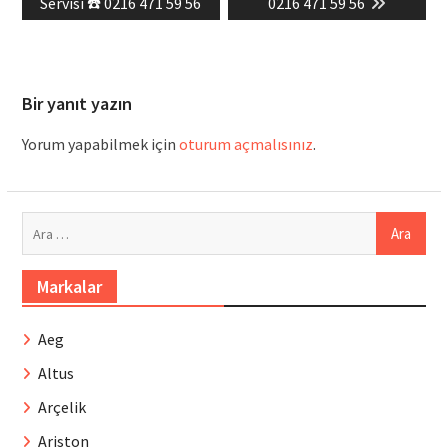
post:
post:
Servisi ☎️ 0216 471 59 56
0216 471 59 56
Bir yanıt yazın
Yorum yapabilmek için
oturum açmalısınız
.
Arama:
Markalar
Aeg
Altus
Arçelik
Ariston