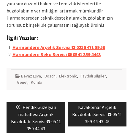
yanı sıra düzenli bakım ve temizlik işlemleri ile
buzdolabının verimliliğini artırmak mümkündür.
Harmandereden teknik destek alarak buzdolabınızın
sorunsuz bir şekilde çalışmasını sağlayabilirsiniz.
İlgili Yazılar:
Harmandere Arçelik Servisi ☎️ 0216 471 59 56
Harmandere Beko Servisi ☎️ 0541 359 4443
Beyaz Eşya
,
Bosch
,
Elektronik
,
Faydalı Bilgiler
,
Genel
,
Kombi
Yazı
Previous
Next
Pendik Güzelyalı
Kavakpınar Arçelik
gezinmesi
post:
post:
mahallesi Arçelik
Buzdolabı Servisi ☎️ 0541
Buzdolabı Servisi ☎️ 0541
359 44 43
359 44 43