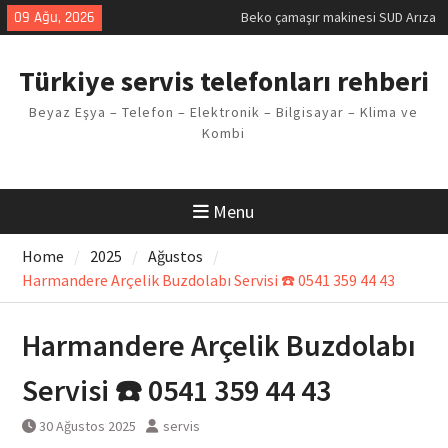
Skip
09 Ağu, 2026
Beko çamaşır makinesi SUD Arıza
to
Kodu
content
Demirdöküm buzdolabı E1 Arıza
Türkiye servis telefonları rehberi
Kodu
Demirdöküm çamaşır makinesi E5
Beyaz Eşya – Telefon – Elektronik – Bilgisayar – Klima ve
Arızası Çözümü
Kombi
E02 Arıza Kodu Regal kombi
Sorunu
Viessmann kombi F3 Hatası
Çözüm Yöntemleri
Menu
Home
2025
Ağustos
Harmandere Arçelik Buzdolabı Servisi ☎️ 0541 359 44 43
Harmandere Arçelik Buzdolabı
Servisi ☎️ 0541 359 44 43
30 Ağustos 2025
servis