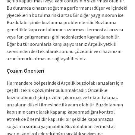
açılıp kapatılması veya kapı contasının sızdırması olabilir.
Bu durumda cihazın soğutma performansı düşer ve içindeki
yiyeceklerin bozulma riski artar. Bir diğer yaygın sorun ise
Buzdolabı içinde buzlanma problemleridir. Buzlanma
genellikle kapı contalarının sızdırması termostat arızası
veya fan çalışmaması gibi nedenlerden kaynaklanabilir.
Eğer bu tür sorunlarla karşılaşıyorsanız Arçelik yetkili
servisinden destek alarak sorunu çözebilir ve cihazınızın
uzun ömürlü olmasını sağlayabilirsiniz.
Çözüm Önerileri
Harmandere bölgesindeki Arçelik buzdolabı arızaları için
çeşitli teknik çözümler bulunmaktadır. Öncelikle
buzdolabının fişini prizden çıkarmak ve tekrar takmak
arızaların düzeltilmesinde ilk adım olabilir. Buzdolabının
kapısının tam olarak kapanıp kapanmadığını kontrol
etmek de önemlidir kapı sıkı bir şekilde kapanmazsa
soğutma sorunu yaşanabilir. Buzdolabının termostat
ayarını kontrol ederek doğru sıcaklık seviyesine