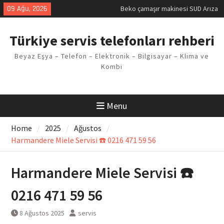
Skip
09 Ağu, 2026
Demirdöküm buzdolabı E1 Arıza
to
Kodu
content
Demirdöküm çamaşır makinesi E5
Türkiye servis telefonları rehberi
Arızası Çözümü
E02 Arıza Kodu Regal kombi
Beyaz Eşya – Telefon – Elektronik – Bilgisayar – Klima ve
Sorunu
Kombi
Viessmann kombi F3 Hatası
Çözüm Yöntemleri
Menu
Home
2025
Ağustos
Harmandere Miele Servisi ☎️ 0216 471 59 56
Harmandere Miele Servisi ☎️
0216 471 59 56
8 Ağustos 2025
servis