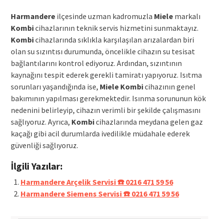
Harmandere
ilçesinde uzman kadromuzla
Miele
markalı
Kombi
cihazlarının teknik servis hizmetini sunmaktayız.
Kombi
cihazlarında sıklıkla karşılaşılan arızalardan biri
olan su sızıntısı durumunda, öncelikle cihazın su tesisat
bağlantılarını kontrol ediyoruz. Ardından, sızıntının
kaynağını tespit ederek gerekli tamiratı yapıyoruz. Isıtma
sorunları yaşandığında ise,
Miele
Kombi
cihazının genel
bakımının yapılması gerekmektedir. Isınma sorununun kök
nedenini belirleyip, cihazın verimli bir şekilde çalışmasını
sağlıyoruz. Ayrıca,
Kombi
cihazlarında meydana gelen gaz
kaçağı gibi acil durumlarda ivedilikle müdahale ederek
güvenliği sağlıyoruz.
İlgili Yazılar:
Harmandere Arçelik Servisi ☎️ 0216 471 59 56
Harmandere Siemens Servisi ☎️ 0216 471 59 56