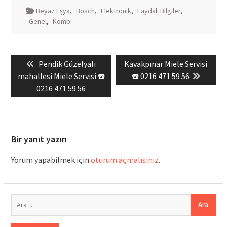
Beyaz Eşya
,
Bosch
,
Elektronik
,
Faydalı Bilgiler
,
Genel
,
Kombi
Yazı
Previous
Next
Pendik Güzelyalı
Kavakpınar Miele Servisi
gezinmesi
post:
post:
mahallesi Miele Servisi ☎️
☎️ 0216 471 59 56
0216 471 59 56
Bir yanıt yazın
Yorum yapabilmek için
oturum açmalısınız
.
Arama: