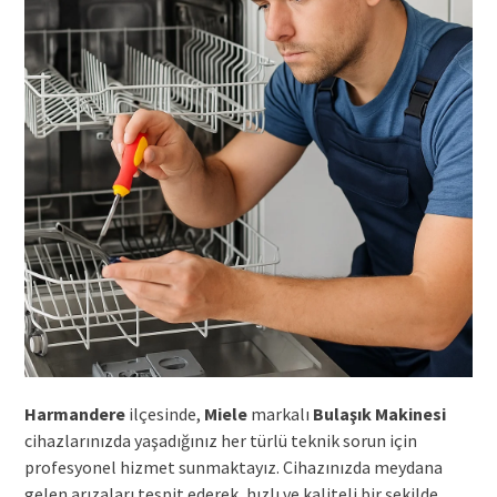
Harmandere
ilçesinde,
Miele
markalı
Bulaşık Makinesi
cihazlarınızda yaşadığınız her türlü teknik sorun için
profesyonel hizmet sunmaktayız. Cihazınızda meydana
gelen arızaları tespit ederek, hızlı ve kaliteli bir şekilde