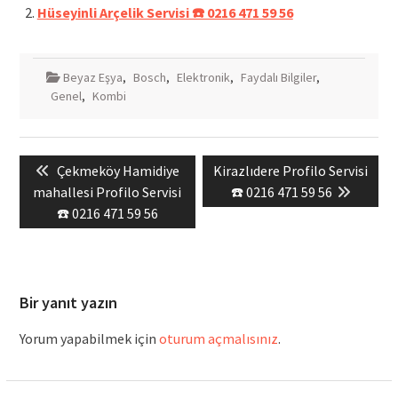
Hüseyinli Arçelik Servisi ☎️ 0216 471 59 56
Beyaz Eşya
,
Bosch
,
Elektronik
,
Faydalı Bilgiler
,
Genel
,
Kombi
Yazı
Previous
Next
Çekmeköy Hamidiye
Kirazlıdere Profilo Servisi
gezinmesi
post:
post:
mahallesi Profilo Servisi
☎️ 0216 471 59 56
☎️ 0216 471 59 56
Bir yanıt yazın
Yorum yapabilmek için
oturum açmalısınız
.