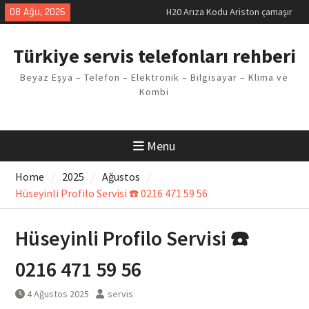
makinesi Sorunu
Skip
08 Ağu, 2026
LG kombi E2 Arızası Çözümü
to
Arçelik buzdolabı F5 Hatası
content
Çözüm Yöntemleri
Türkiye servis telefonları rehberi
Vaillant çamaşır makinesi E03
Arıza Kodu
Beyaz Eşya – Telefon – Elektronik – Bilgisayar – Klima ve
Ferroli klima E3 Arızası Çözümü
Kombi
Menu
Home
2025
Ağustos
Hüseyinli Profilo Servisi ☎️ 0216 471 59 56
Hüseyinli Profilo Servisi ☎️
0216 471 59 56
4 Ağustos 2025
servis