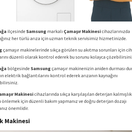
ağa
ilçesinde
Samsung
markalı
Çamaşır Makinesi
cihazlarınızda
ığınız her türlü arıza için uzman teknik servisimiz hizmetinizde.
g
çamaşır makinelerinde sıkça görülen su akıtma sorunları için cih
rını düzenli olarak kontrol ederek bu sorunu kolayca çözebilirsini
ağa
bölgesinde
Samsung
çamaşır makinenizin aniden durması d
ın elektrik bağlantılarını kontrol ederek arızanın kaynağını
bilirsiniz.
amaşır Makinesi
cihazlarında sıkça karşılaşılan deterjan kalmışlık
 önlemek için düzenli bakım yapmanız ve doğru deterjan dozajı
nız önemlidir.
ık Makinesi