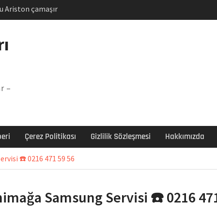
u Ariston çamaşır
unu
Arızası Çözümü
rı
labı F5 Hatası Çözüm
şır makinesi E03 Arıza
r –
 E3 Arızası Çözümü
eri
Çerez Politikası
Gizlilik Sözleşmesi
Hakkımızda
visi ☎️ 0216 471 59 56
himağa Samsung Servisi ☎️ 0216 47