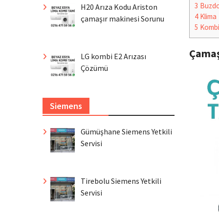
3
Buzdo
H20 Arıza Kodu Ariston
4
Klima
çamaşır makinesi Sorunu
5
Komb
Çamaş
LG kombi E2 Arızası
Çözümü
Siemens
Gümüşhane Siemens Yetkili
Servisi
Tirebolu Siemens Yetkili
Servisi