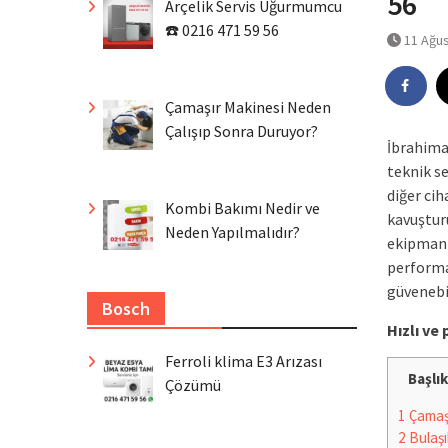
56
Arçelik Servis Uğurmumcu
☎️ 0216 471 59 56
11 Ağu
Çamaşır Makinesi Neden
Çalışıp Sonra Duruyor?
İbrahima
teknik s
diğer cih
Kombi Bakımı Nedir ve
kavuştur
Neden Yapılmalıdır?
ekipmanla
performa
güvenebil
Bosch
Hızlı v
Ferroli klima E3 Arızası
Başlık
Çözümü
1
Çamaşı
2
Bulaşı