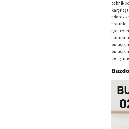
teknik s
karşılaşt
ederek s
sorunla k
gidermem
durumund
bulaşık 
bulaşık m
iletişime
Buzdo