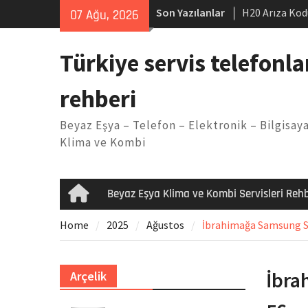
Skip
Son Yazılanlar
H20 Arıza Kod
07 Ağu, 2026
to
makinesi Sor
content
LG kombi E2 
Türkiye servis telefonla
Arçelik buzdo
Yöntemleri
rehberi
Vaillant çama
Kodu
Beyaz Eşya – Telefon – Elektronik – Bilgisaya
Ferroli klima
Klima ve Kombi
Beyaz Eşya Klima ve Kombi Servisleri Rehb
Home
Home
2025
Ağustos
İbrahimağa Samsung Ser
İbra
Arçelik