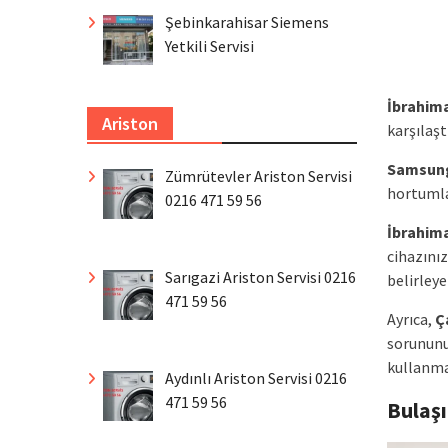
Şebinkarahisar Siemens
Yetkili Servisi
İbrahim
Ariston
karşılaşt
Samsun
Zümrütevler Ariston Servisi
hortumla
0216 471 59 56
İbrahim
cihazınız
Sarıgazi Ariston Servisi 0216
belirleye
471 59 56
Ayrıca,
Ç
sorununu
kullanma
Aydınlı Ariston Servisi 0216
471 59 56
Bulaş