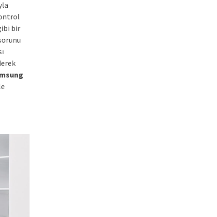
yla
kontrol
ibi bir
 sorunu
sı
derek
msung
le