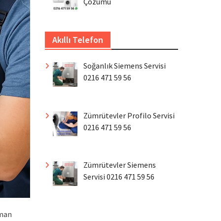
Çözümü
Akıllı Telefon
Soğanlık Siemens Servisi
0216 471 59 56
Zümrütevler Profilo Servisi
0216 471 59 56
Zümrütevler Siemens
Servisi 0216 471 59 56
zman