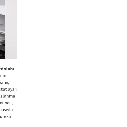
zdolabı
ının
ışmış
tat ayarı
 buzlanma
umunda,
masıyla
sürekli