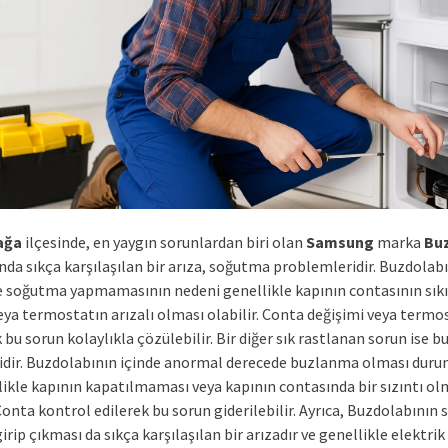
ağa
ilçesinde, en yaygın sorunlardan biri olan
Samsung
marka
Bu
nda sıkça karşılaşılan bir arıza, soğutma problemleridir. Buzdolab
e soğutma yapmamasının nedeni genellikle kapının contasının sık
eya termostatın arızalı olması olabilir. Conta değişimi veya termos
 bu sorun kolaylıkla çözülebilir. Bir diğer sık rastlanan sorun ise
dir. Buzdolabının içinde anormal derecede buzlanma olması dur
likle kapının kapatılmaması veya kapının contasında bir sızıntı ol
. Conta kontrol edilerek bu sorun giderilebilir. Ayrıca, Buzdolabının 
irip çıkması da sıkça karşılaşılan bir arızadır ve genellikle elektrik