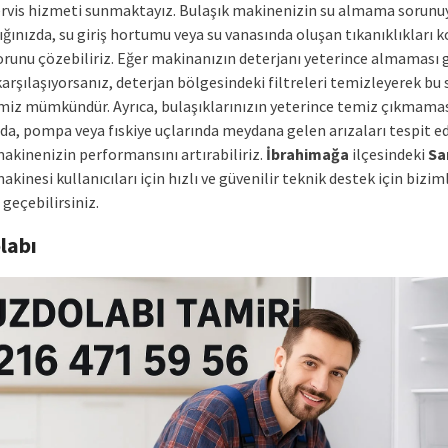
ervis hizmeti sunmaktayız. Bulaşık makinenizin su almama sorunu
ığınızda, su giriş hortumu veya su vanasında oluşan tıkanıklıkları 
orunu çözebiliriz. Eğer makinanızın deterjanı yeterince almaması g
arşılaşıyorsanız, deterjan bölgesindeki filtreleri temizleyerek bu
iz mümkündür. Ayrıca, bulaşıklarınızın yeterince temiz çıkmama
a, pompa veya fıskiye uçlarında meydana gelen arızaları tespit e
makinenizin performansını artırabiliriz.
İbrahimağa
ilçesindeki
Sa
akinesi kullanıcıları için hızlı ve güvenilir teknik destek için bizim
 geçebilirsiniz.
labı