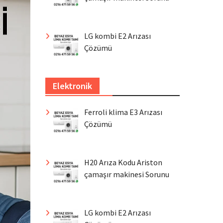
LG kombi E2 Arızası
Çözümü
Elektronik
Ferroli klima E3 Arızası
Çözümü
H20 Arıza Kodu Ariston
çamaşır makinesi Sorunu
LG kombi E2 Arızası