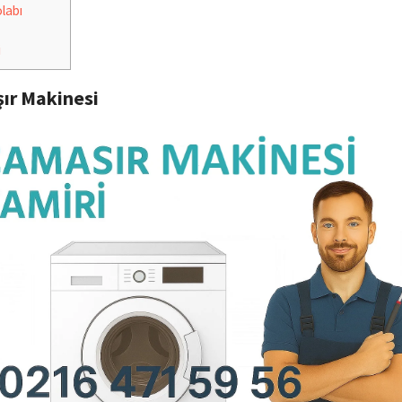
labı
i
ır Makinesi