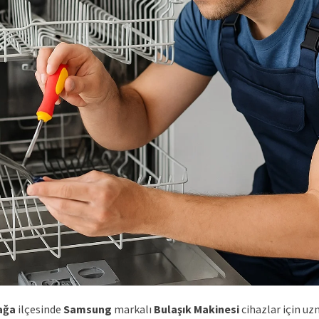
ağa
ilçesinde
Samsung
markalı
Bulaşık Makinesi
cihazlar için u