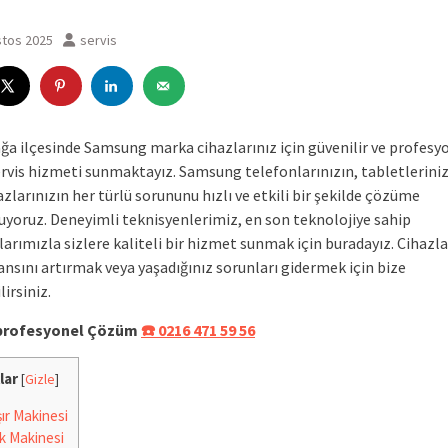
stos 2025
servis
ğa ilçesinde Samsung marka cihazlarınız için güvenilir ve profesy
ervis hizmeti sunmaktayız. Samsung telefonlarınızın, tabletleriniz
azlarınızın her türlü sorununu hızlı ve etkili bir şekilde çözüme
uyoruz. Deneyimli teknisyenlerimiz, en son teknolojiye sahip
rımızla sizlere kaliteli bir hizmet sunmak için buradayız. Cihazla
nsını artırmak veya yaşadığınız sorunları gidermek için bize
irsiniz.
e profesyonel Çözüm
☎️ 0216 471 59 56
lar
[
Gizle
]
r Makinesi
k Makinesi