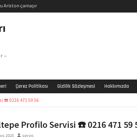
u Ariston çamaşır
unu
Arızası Çözümü
rı
labı F5 Hatası Çözüm
şır makinesi E03 Arıza
r –
 E3 Arızası Çözümü
eri
Çerez Politikası
Gizlilik Sözleşmesi
Hakkımızda
si ☎️ 0216 471 59 56
ltepe Profilo Servisi ☎️ 0216 471 59 
tos 2025
servis