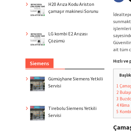
H20 Arıza Kodu Ariston
çamaşır makinesi Sorunu
İdealtep
sunmakta
işlemleri
LG kombi E2 Arızası
sayesinde
Çözümü
Güvenilir
ait tüm 
Hızlı v
Siemens
Başlık
Gümüşhane Siemens Yetkili
Servisi
1
Çamaşı
2
Bulaşı
3
Buzdo
4
Klima
Tirebolu Siemens Yetkili
5
Komb
Servisi
Çamaş