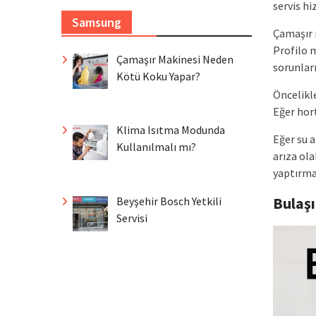
servis h
Samsung
Çamaşır 
Profilo 
Çamaşır Makinesi Neden
sorunları
Kötü Koku Yapar?
Öncelikle
Eğer hort
Klima Isıtma Modunda
Eğer su 
Kullanılmalı mı?
arıza ola
yaptırma
Bulaş
Beyşehir Bosch Yetkili
Servisi