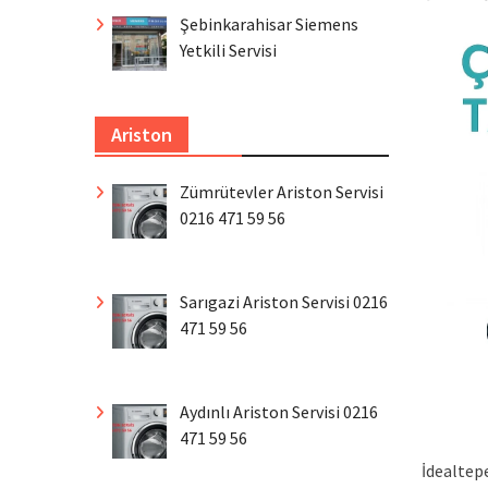
Şebinkarahisar Siemens
Yetkili Servisi
Ariston
Zümrütevler Ariston Servisi
0216 471 59 56
Sarıgazi Ariston Servisi 0216
471 59 56
Aydınlı Ariston Servisi 0216
471 59 56
İdealtepe