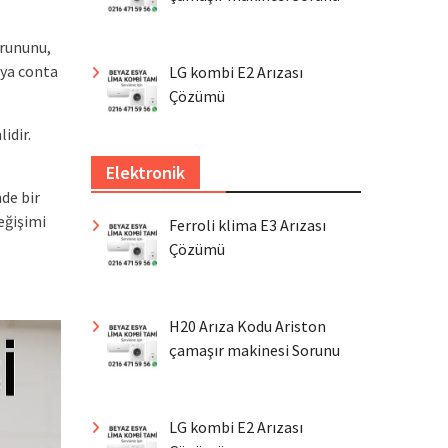
orununu,
eya conta
LG kombi E2 Arızası
Çözümü
idir.
Elektronik
de bir
eğişimi
Ferroli klima E3 Arızası
Çözümü
H20 Arıza Kodu Ariston
çamaşır makinesi Sorunu
LG kombi E2 Arızası