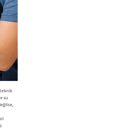
teknik
e su
eğilse,
ol
ı