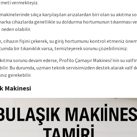
izmeti vermekteyiz.
makinelerinde sıkça karşılaşılan arızalardan biri olan su akıtma s
marka cihazlarda genellikle su doldurma hortumunun tıkanması v
 neden olabilir.
, cihazın fişini çekerek, su giriş hortumunu kontrol etmeniz öneml
umda bir tıkanıklık varsa, temizleyerek sorunu çözebilirsiniz.
akıtma sorunu devam ederse, Profilo Çamaşır Makinesi’nin su valfin
bilir. Bu durumda, uzman teknik servisimizden destek alarak valf d
nız gerekebilir.
ık Makinesi