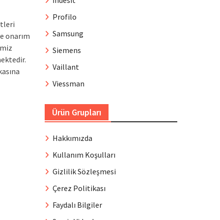
İndesit
Profilo
tleri
Samsung
ve onarım
imiz
Siemens
ektedir.
Vaillant
kasına
Viessman
Ürün Grupları
Hakkımızda
Kullanım Koşulları
Gizlilik Sözleşmesi
Çerez Politikası
Faydalı Bilgiler