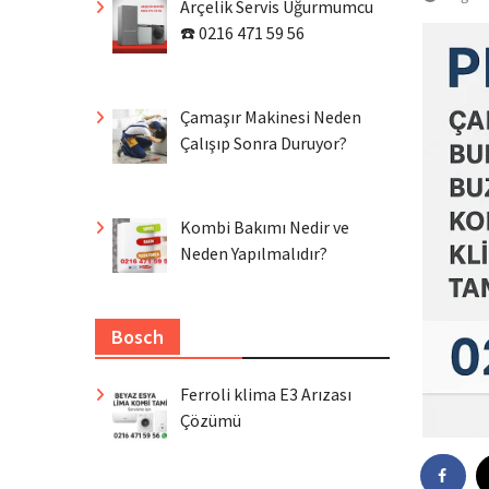
Arçelik Servis Uğurmumcu
☎️ 0216 471 59 56
Çamaşır Makinesi Neden
Çalışıp Sonra Duruyor?
Kombi Bakımı Nedir ve
Neden Yapılmalıdır?
Bosch
Ferroli klima E3 Arızası
Çözümü