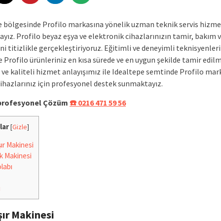
e bölgesinde Profilo markasına yönelik uzman teknik servis hizme
yız. Profilo beyaz eşya ve elektronik cihazlarınızın tamir, bakım 
ni titizlikle gerçekleştiriyoruz. Eğitimli ve deneyimli teknisyenler
 Profilo ürünleriniz en kısa sürede ve en uygun şekilde tamir edilm
 ve kaliteli hizmet anlayışımız ile Idealtepe semtinde Profilo mar
cihazlarınız için profesyonel destek sunmaktayız.
e profesyonel Çözüm
☎️ 0216 471 59 56
lar
[
Gizle
]
r Makinesi
k Makinesi
labı
i
ır Makinesi