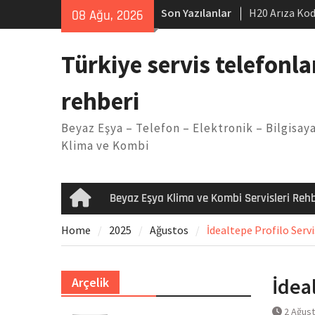
Skip
Son Yazılanlar
H20 Arıza Kod
08 Ağu, 2026
to
makinesi Sor
content
LG kombi E2 
Türkiye servis telefonla
Arçelik buzdo
Yöntemleri
rehberi
Vaillant çama
Kodu
Beyaz Eşya – Telefon – Elektronik – Bilgisaya
Ferroli klima
Klima ve Kombi
Beyaz Eşya Klima ve Kombi Servisleri Rehb
Home
Home
2025
Ağustos
İdealtepe Profilo Servi
İdea
Arçelik
2 Ağus