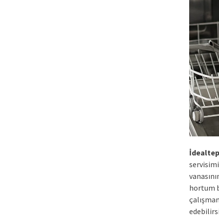
İdealte
servisim
vanasının
hortum b
çalışmam
edebilirs