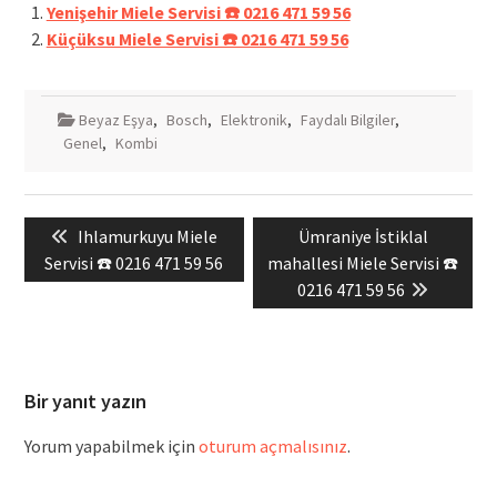
Yenişehir Miele Servisi ☎️ 0216 471 59 56
Küçüksu Miele Servisi ☎️ 0216 471 59 56
Beyaz Eşya
,
Bosch
,
Elektronik
,
Faydalı Bilgiler
,
Genel
,
Kombi
Yazı
Previous
Next
Ihlamurkuyu Miele
Ümraniye İstiklal
gezinmesi
post:
post:
Servisi ☎️ 0216 471 59 56
mahallesi Miele Servisi ☎️
0216 471 59 56
Bir yanıt yazın
Yorum yapabilmek için
oturum açmalısınız
.