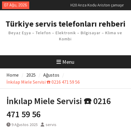
Skip
07 Ağu, 2026
LG kombi E2 Arızası Çözümü
to
Arçelik buzdolabı F5 Hatası
content
Çözüm Yöntemleri
Türkiye servis telefonları rehberi
Vaillant çamaşır makinesi E03
Arıza Kodu
Beyaz Eşya – Telefon – Elektronik – Bilgisayar – Klima ve
Ferroli klima E3 Arızası Çözümü
Kombi
Menu
Home
2025
Ağustos
İnkılap Miele Servisi ☎️ 0216 471 59 56
İnkılap Miele Servisi ☎️ 0216
471 59 56
9 Ağustos 2025
servis