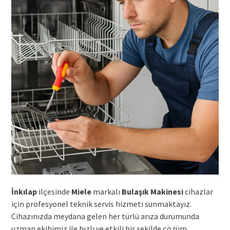
İnkılap
ilçesinde
Miele
markalı
Bulaşık Makinesi
cihazlar
için profesyonel teknik servis hizmeti sunmaktayız.
Cihazınızda meydana gelen her türlü arıza durumunda
uzman ekibimiz ile hızlı ve etkili bir şekilde çözüm