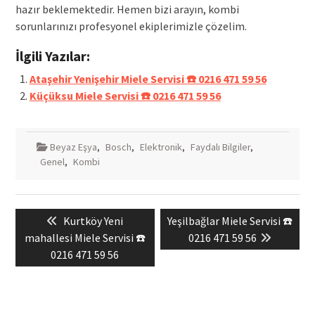
hazır beklemektedir. Hemen bizi arayın, kombi
sorunlarınızı profesyonel ekiplerimizle çözelim.
İlgili Yazılar:
Ataşehir Yenişehir Miele Servisi ☎️ 0216 471 59 56
Küçüksu Miele Servisi ☎️ 0216 471 59 56
Beyaz Eşya
,
Bosch
,
Elektronik
,
Faydalı Bilgiler
,
Genel
,
Kombi
Yazı
Previous
Next
Kurtköy Yeni
Yeşilbağlar Miele Servisi ☎️
gezinmesi
post:
post:
mahallesi Miele Servisi ☎️
0216 471 59 56
0216 471 59 56