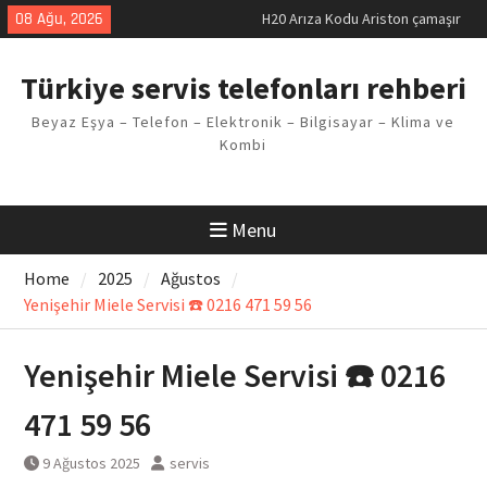
Skip
08 Ağu, 2026
makinesi Sorunu
to
LG kombi E2 Arızası Çözümü
content
Arçelik buzdolabı F5 Hatası
Türkiye servis telefonları rehberi
Çözüm Yöntemleri
Vaillant çamaşır makinesi E03
Beyaz Eşya – Telefon – Elektronik – Bilgisayar – Klima ve
Arıza Kodu
Kombi
Ferroli klima E3 Arızası Çözümü
Menu
Home
2025
Ağustos
Yenişehir Miele Servisi ☎️ 0216 471 59 56
Yenişehir Miele Servisi ☎️ 0216
471 59 56
9 Ağustos 2025
servis