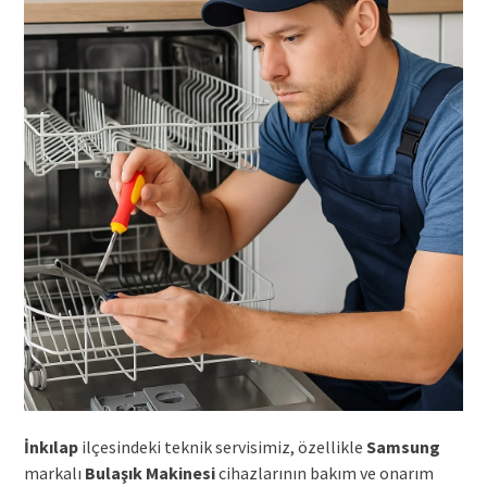
İnkılap
ilçesindeki teknik servisimiz, özellikle
Samsung
markalı
Bulaşık Makinesi
cihazlarının bakım ve onarım