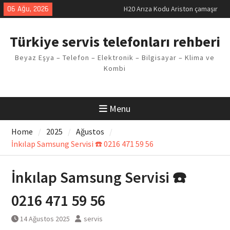
makinesi Sorunu
Skip
06 Ağu, 2026
LG kombi E2 Arızası Çözümü
to
Arçelik buzdolabı F5 Hatası
content
Çözüm Yöntemleri
Türkiye servis telefonları rehberi
Vaillant çamaşır makinesi E03
Arıza Kodu
Beyaz Eşya – Telefon – Elektronik – Bilgisayar – Klima ve
Ferroli klima E3 Arızası Çözümü
Kombi
Menu
Home
2025
Ağustos
İnkılap Samsung Servisi ☎️ 0216 471 59 56
İnkılap Samsung Servisi ☎️
0216 471 59 56
14 Ağustos 2025
servis