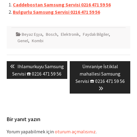
Caddebostan Samsung Servisi 0216 471 59 56
Bulgurlu Samsung Servisi 0216 471 59 56
Beyaz Eşya
,
Bosch
,
Elektronik
,
Faydalı Bilgiler
,
Genel
,
Kombi
Yazı
Previous
Next
Ihlamurkuyu Samsung
Ümraniye İstiklal
gezinmesi
post:
post:
Servisi ☎️ 0216 471 59 56
mahallesi Samsung
Servisi ☎️ 0216 471 59 56
Bir yanıt yazın
Yorum yapabilmek için
oturum açmalısınız
.