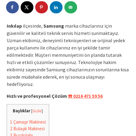
Inkılap
ilçesinde,
Samsung
marka cihazlarınız için
güvenilir ve kaliteli teknik servis hizmeti sunmaktayız.
Uzman ekibimiz, deneyimli teknisyenleri ve orijinal yedek
parça kullanımı ile cihazlarınız en iyi şekilde tamir
edilmektedir. Müşteri memnuniyetini ön planda tutarak
hızlı ve etkili çözümler sunuyoruz. Teknolojiye hakim
ekibimiz sayesinde Samsung cihazlarınızın sorunlarına kısa
sürede müdahale ederek, en iyi sonuca ulaşmayı
hedefliyoruz.
Hızlı ve profesyonel Çözüm
☎️ 0216 471 59 56
Başlıklar
[
Gizle
]
1
Çamaşır Makinesi
2
Bulaşık Makinesi
3
Buzdolabı