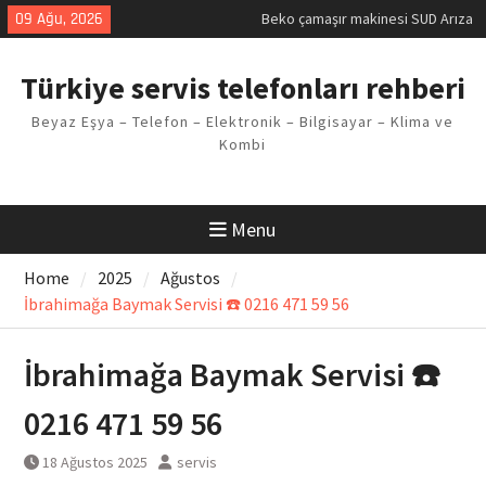
Skip
09 Ağu, 2026
Beko çamaşır makinesi SUD Arıza
to
Kodu
content
Demirdöküm buzdolabı E1 Arıza
Türkiye servis telefonları rehberi
Kodu
Demirdöküm çamaşır makinesi E5
Beyaz Eşya – Telefon – Elektronik – Bilgisayar – Klima ve
Arızası Çözümü
Kombi
E02 Arıza Kodu Regal kombi
Sorunu
Viessmann kombi F3 Hatası
Çözüm Yöntemleri
Menu
Home
2025
Ağustos
İbrahimağa Baymak Servisi ☎️ 0216 471 59 56
İbrahimağa Baymak Servisi ☎️
0216 471 59 56
18 Ağustos 2025
servis