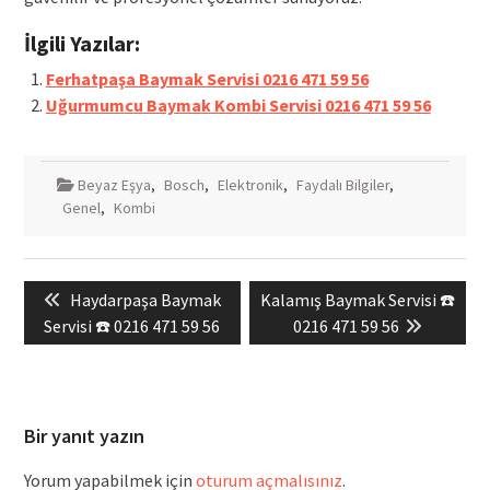
İlgili Yazılar:
Ferhatpaşa Baymak Servisi 0216 471 59 56
Uğurmumcu Baymak Kombi Servisi 0216 471 59 56
Beyaz Eşya
,
Bosch
,
Elektronik
,
Faydalı Bilgiler
,
Genel
,
Kombi
Yazı
Previous
Next
Haydarpaşa Baymak
Kalamış Baymak Servisi ☎️
gezinmesi
post:
post:
Servisi ☎️ 0216 471 59 56
0216 471 59 56
Bir yanıt yazın
Yorum yapabilmek için
oturum açmalısınız
.