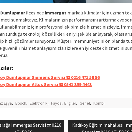
 Dumlupınar
ilçesinde
immergas
markalı klimalar için uzman tek
izmeti sunmaktayız. Klimalarınızın performansını arttırmak ve sor
kullanabilmeniz için profesyonel ekibimizle hizmetinizdeyiz. Imm
n sunduğu teknolojik özellikleri en iyi şekilde anlayarak, olası arı
dip hızlı çözümler sunuyoruz. Müşteri memnuniyetini ön planda tu
ve güvenilir hizmet anlayışımızla sizlere en iyi destek hizmetini s
oruz.
azılar:
öy Dumlupınar Siemens Servisi ☎️ 0216 471 59 56
öy Dumlupınar Altus Servisi ☎️ 0541 359 4443
z Eşya
,
Bosch
,
Elektronik
,
Faydalı Bilgiler
,
Genel
,
Kombi
vious
Next
erağa Immergas Servisi ☎️ 0216
Kadıköy Eğitim mahallesi I
mesi
t:
post:
471 59 56
Servisi ☎️ 0216 471 59 56