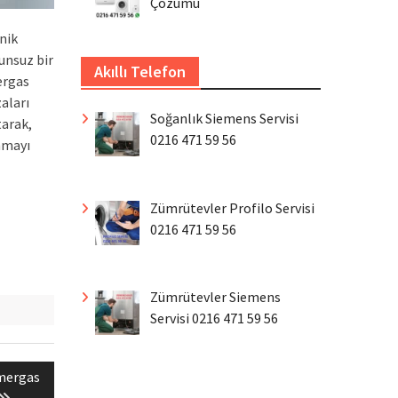
Çözümü
nik
unsuz bir
Akıllı Telefon
ergas
zaları
Soğanlık Siemens Servisi
tarak,
0216 471 59 56
unmayı
Zümrütevler Profilo Servisi
0216 471 59 56
Zümrütevler Siemens
Servisi 0216 471 59 56
mmergas