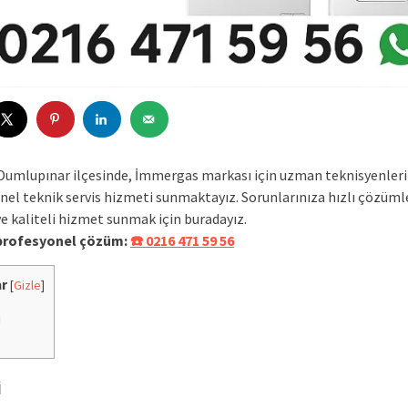
Dumlupınar ilçesinde, İmmergas markası için uzman teknisyenler
nel teknik servis hizmeti sunmaktayız. Sorunlarınıza hızlı çözüml
e kaliteli hizmet sunmak için buradayız.
 profesyonel çözüm:
☎️ 0216 471 59 56
ar
[
Gizle
]
i
i