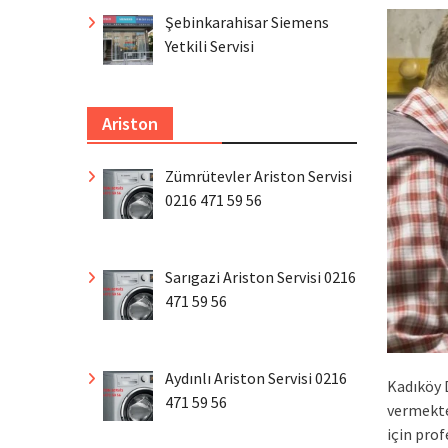
Şebinkarahisar Siemens
Yetkili Servisi
Ariston
Zümrütevler Ariston Servisi
0216 471 59 56
Sarıgazi Ariston Servisi 0216
471 59 56
Aydınlı Ariston Servisi 0216
Kadıköy 
471 59 56
vermekte
için pro