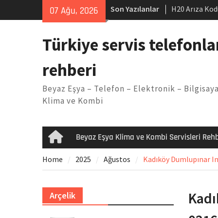
Skip
Son Yazılanlar
H20 Arıza Kod
07 Ağu, 2026
to
makinesi Sor
content
LG kombi E2 
Türkiye servis telefonla
Arçelik buzdo
Yöntemleri
rehberi
Vaillant çama
Kodu
Beyaz Eşya – Telefon – Elektronik – Bilgisaya
Ferroli klima
Klima ve Kombi
Beyaz Eşya Klima ve Kombi Servisleri Rehb
Home
Home
2025
Ağustos
Kadıköy Dumlupınar Im
Kadı
Arçelik