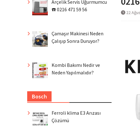
0216
Arçelik Servis Uğurmumcu
☎️ 0216 471 59 56
22 Ağu
Çamaşır Makinesi Neden
Çalışıp Sonra Duruyor?
Kombi Bakımı Nedir ve
Neden Yapılmalıdır?
Bosch
Ferroli klima E3 Arızası
Çözümü