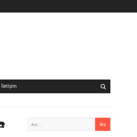
İletişim
Arama:
☎️