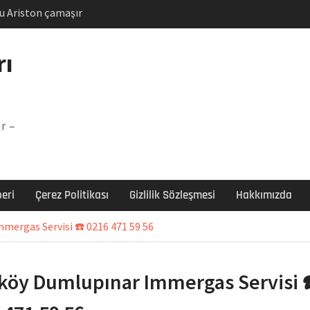
u Ariston çamaşır
unu
Arızası Çözümü
rı
labı F5 Hatası Çözüm
şır makinesi E03 Arıza
r –
 E3 Arızası Çözümü
eri
Çerez Politikası
Gizlilik Sözleşmesi
Hakkımızda
mergas Servisi ☎️ 0216 471 59 56
köy Dumlupınar Immergas Servisi 