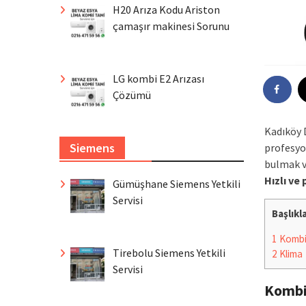
H20 Arıza Kodu Ariston
çamaşır makinesi Sorunu
LG kombi E2 Arızası
Çözümü
Kadıköy 
Siemens
profesyo
bulmak v
Hızlı ve
Gümüşhane Siemens Yetkili
Servisi
Başlıkl
1
Komb
Tirebolu Siemens Yetkili
2
Klima
Servisi
Komb