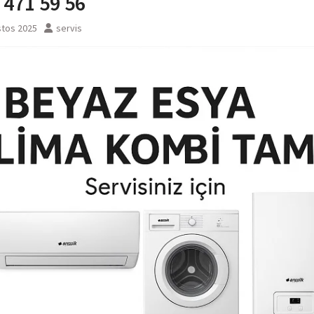
 471 59 56
stos 2025
servis