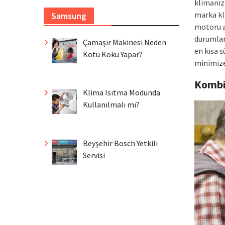
klimanızı
marka kli
Samsung
motoru a
durumlar
Çamaşır Makinesi Neden
en kısa s
Kötü Koku Yapar?
minimize
Komb
Klima Isıtma Modunda
Kullanılmalı mı?
Beyşehir Bosch Yetkili
Servisi