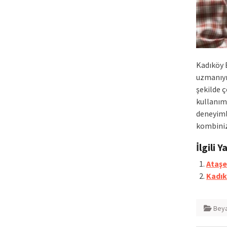
Kadıköy 
uzmanıyım
şekilde 
kullanım
deneyimli
kombinizd
İlgili Y
Ataşeh
Kadıkö
Beya