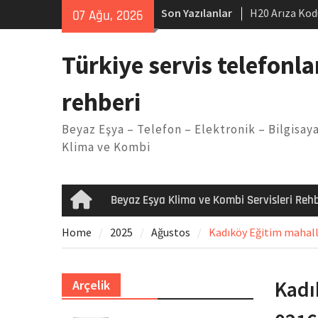
Skip
Son Yazılanlar
H20 Arıza Kod
07 Ağu, 2026
to
makinesi Sor
content
LG kombi E2 
Türkiye servis telefonla
Arçelik buzdo
Yöntemleri
rehberi
Vaillant çama
Kodu
Beyaz Eşya – Telefon – Elektronik – Bilgisaya
Ferroli klima
Klima ve Kombi
Beyaz Eşya Klima ve Kombi Servisleri Rehb
Home
Home
2025
Ağustos
Kadıköy Eğitim mahalles
Kadı
Arçelik