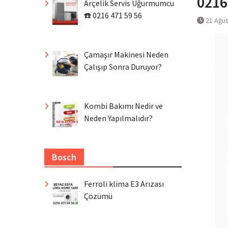
0216
Arçelik Servis Uğurmumcu
☎️ 0216 471 59 56
21 Ağu
Çamaşır Makinesi Neden
Çalışıp Sonra Duruyor?
Kombi Bakımı Nedir ve
Neden Yapılmalıdır?
Bosch
Ferroli klima E3 Arızası
Çözümü