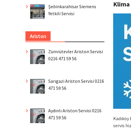
Klima
Şebinkarahisar Siemens
Yetkili Servisi
Ariston
Zümrütevler Ariston Servisi
0216 471 59 56
Sarıgazi Ariston Servisi 0216
471 59 56
Aydınlı Ariston Servisi 0216
471 59 56
Kadıköy 
servis h