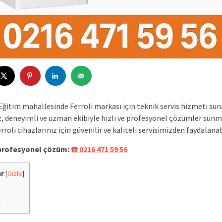
Eğitim mahallesinde Ferroli markası için teknik servis hizmeti su
, deneyimli ve uzman ekibiyle hızlı ve profesyonel çözümler sunm
erroli cihazlarınız için güvenilir ve kaliteli servisimizden faydalanab
 profesyonel çözüm:
☎️ 0216 471 59 56
ar
[
Gizle
]
i