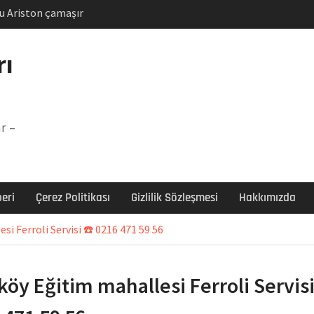
u Ariston çamaşır
unu
Arızası Çözümü
rı
labı F5 Hatası Çözüm
şır makinesi E03 Arıza
r –
 E3 Arızası Çözümü
eri
Çerez Politikası
Gizlilik Sözleşmesi
Hakkımızda
i Ferroli Servisi ☎️ 0216 471 59 56
köy Eğitim mahallesi Ferroli Servisi