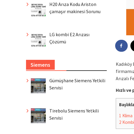
H20 Arıza Kodu Ariston
çamaşır makinesi Sorunu
LG kombi E2 Arızası
Çözümü
Kadıköy 
Siemens
firmamız
Arızalı F
Gümüşhane Siemens Yetkili
Servisi
Hızlı ve
Başlıkl
Tirebolu Siemens Yetkili
1
Klima
Servisi
2
Komb