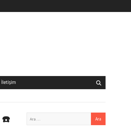
İletişim
Arama:
 ☎️