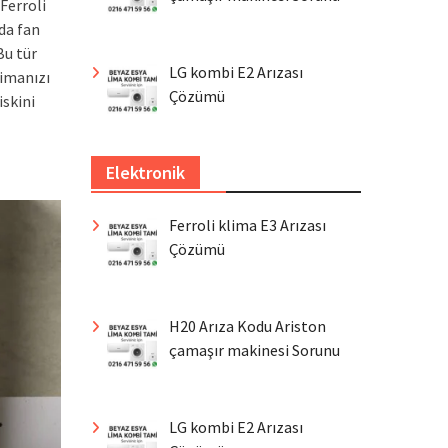
Ferroli
da fan
Bu tür
LG kombi E2 Arızası
limanızı
Çözümü
iskini
Elektronik
Ferroli klima E3 Arızası
Çözümü
H20 Arıza Kodu Ariston
çamaşır makinesi Sorunu
LG kombi E2 Arızası