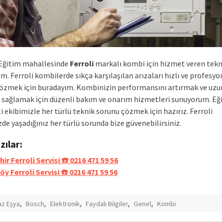
Eğitim mahallesinde
Ferroli
markalı kombi için hizmet veren tekni
. Ferroli kombilerde sıkça karşılaşılan arızaları hızlı ve profesyo
çözmek için buradayım. Kombinizin performansını artırmak ve uz
 sağlamak için düzenli bakım ve onarım hizmetleri sunuyorum. Eği
 ekibimizle her türlü teknik sorunu çözmek için hazırız. Ferroli
e yaşadığınız her türlü sorunda bize güvenebilirsiniz.
azılar:
ir Ferroli Servisi ☎️ 0216 471 59 56
y Ferroli Servisi ☎️ 0216 471 59 56
z Eşya
,
Bosch
,
Elektronik
,
Faydalı Bilgiler
,
Genel
,
Kombi