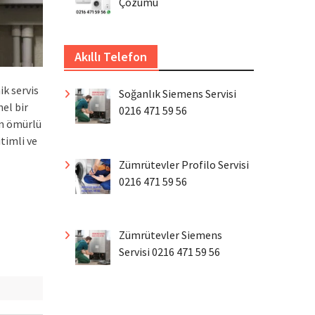
Çözümü
Akıllı Telefon
k servis
Soğanlık Siemens Servisi
nel bir
0216 471 59 56
un ömürlü
timli ve
Zümrütevler Profilo Servisi
0216 471 59 56
Zümrütevler Siemens
Servisi 0216 471 59 56