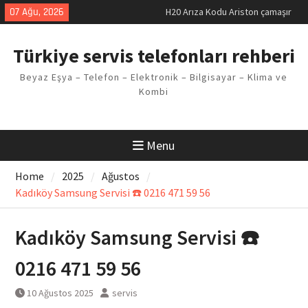
H20 Arıza Kodu Ariston çamaşır
Skip
07 Ağu, 2026
makinesi Sorunu
to
LG kombi E2 Arızası Çözümü
content
Arçelik buzdolabı F5 Hatası
Türkiye servis telefonları rehberi
Çözüm Yöntemleri
Vaillant çamaşır makinesi E03
Beyaz Eşya – Telefon – Elektronik – Bilgisayar – Klima ve
Arıza Kodu
Kombi
Ferroli klima E3 Arızası Çözümü
Menu
Home
2025
Ağustos
Kadıköy Samsung Servisi ☎️ 0216 471 59 56
Kadıköy Samsung Servisi ☎️
0216 471 59 56
10 Ağustos 2025
servis