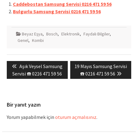
Caddebostan Samsung Servisi 0216 471 59 56
Bulgurlu Samsung Servisi 0216 471 59 56
Beyaz Eşya
,
Bosch
,
Elektronik
,
Faydalı Bilgiler
,
Genel
,
Kombi
Yazı
Previous
Next
Aşık Veysel Samsung
19 Mayıs Samsung Servisi
gezinmesi
post:
post:
Servisi ☎️ 0216 471 59 56
☎️ 0216 471 59 56
Bir yanıt yazın
Yorum yapabilmek için
oturum açmalısınız
.