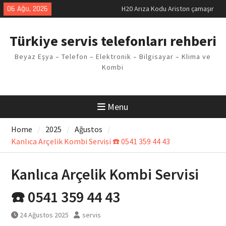
Skip
06 Ağu, 2026
H20 Arıza Kodu Ariston çamaşır
to
makinesi Sorunu
content
LG kombi E2 Arızası Çözümü
Türkiye servis telefonları rehberi
Arçelik buzdolabı F5 Hatası
Çözüm Yöntemleri
Beyaz Eşya – Telefon – Elektronik – Bilgisayar – Klima ve
Vaillant çamaşır makinesi E03
Kombi
Arıza Kodu
Ferroli klima E3 Arızası Çözümü
Menu
Home
2025
Ağustos
Kanlıca Arçelik Kombi Servisi ☎️ 0541 359 44 43
Kanlıca Arçelik Kombi Servisi
☎️ 0541 359 44 43
24 Ağustos 2025
servis