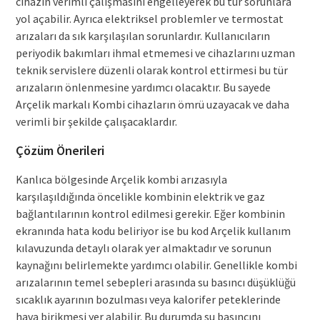
cihazın verimli çalışmasını engelleyerek bu tür sorunlara
yol açabilir. Ayrıca elektriksel problemler ve termostat
arızaları da sık karşılaşılan sorunlardır. Kullanıcıların
periyodik bakımları ihmal etmemesi ve cihazlarını uzman
teknik servislere düzenli olarak kontrol ettirmesi bu tür
arızaların önlenmesine yardımcı olacaktır. Bu sayede
Arçelik markalı Kombi cihazların ömrü uzayacak ve daha
verimli bir şekilde çalışacaklardır.
Çözüm Önerileri
Kanlıca bölgesinde Arçelik kombi arızasıyla
karşılaşıldığında öncelikle kombinin elektrik ve gaz
bağlantılarının kontrol edilmesi gerekir. Eğer kombinin
ekranında hata kodu beliriyor ise bu kod Arçelik kullanım
kılavuzunda detaylı olarak yer almaktadır ve sorunun
kaynağını belirlemekte yardımcı olabilir. Genellikle kombi
arızalarının temel sebepleri arasında su basıncı düşüklüğü
sıcaklık ayarının bozulması veya kalorifer peteklerinde
hava birikmesi yer alabilir. Bu durumda su basıncını