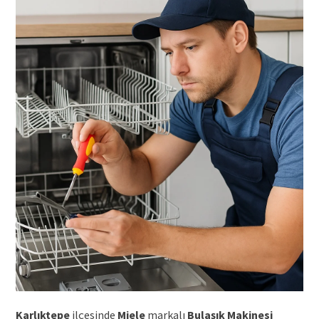
Karlıktepe
ilçesinde
Miele
markalı
Bulaşık Makinesi