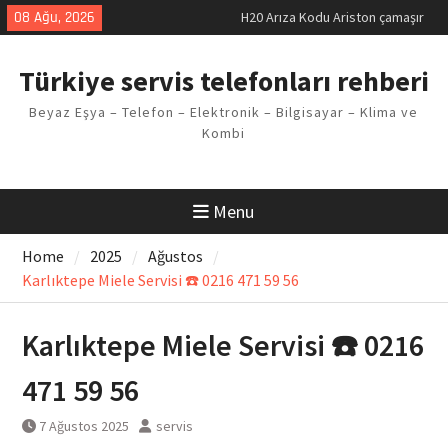
makinesi Sorunu
Skip
08 Ağu, 2026
LG kombi E2 Arızası Çözümü
to
Arçelik buzdolabı F5 Hatası
content
Çözüm Yöntemleri
Türkiye servis telefonları rehberi
Vaillant çamaşır makinesi E03
Arıza Kodu
Beyaz Eşya – Telefon – Elektronik – Bilgisayar – Klima ve
Ferroli klima E3 Arızası Çözümü
Kombi
Menu
Home
2025
Ağustos
Karlıktepe Miele Servisi ☎️ 0216 471 59 56
Karlıktepe Miele Servisi ☎️ 0216
471 59 56
7 Ağustos 2025
servis