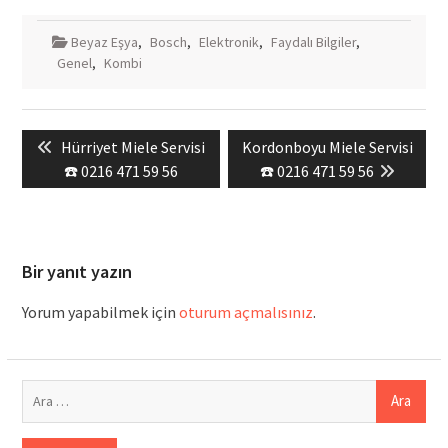
Beyaz Eşya
,
Bosch
,
Elektronik
,
Faydalı Bilgiler
,
Genel
,
Kombi
Yazı
Previous
Next
Hürriyet Miele Servisi
Kordonboyu Miele Servisi
gezinmesi
post:
post:
☎️ 0216 471 59 56
☎️ 0216 471 59 56
Bir yanıt yazın
Yorum yapabilmek için
oturum açmalısınız
.
Arama: