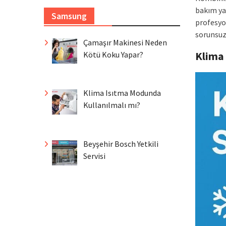
bakım ya
Samsung
profesyon
sorunsuz 
Çamaşır Makinesi Neden
Klima
Kötü Koku Yapar?
Klima Isıtma Modunda
Kullanılmalı mı?
Beyşehir Bosch Yetkili
Servisi