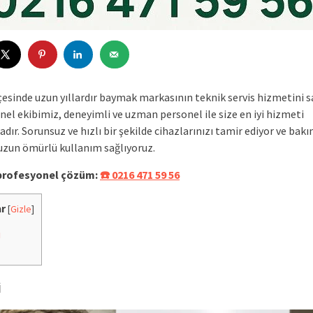
lçesinde uzun yıllardır baymak markasının teknik servis hizmetini 
nel ekibimiz, deneyimli ve uzman personel ile size en iyi hizmeti
ır. Sorunsuz ve hızlı bir şekilde cihazlarınızı tamir ediyor ve bakı
uzun ömürlü kullanım sağlıyoruz.
 profesyonel çözüm:
☎️ 0216 471 59 56
ar
[
Gizle
]
i
i