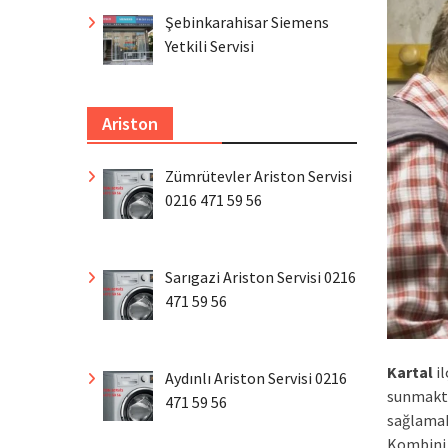
Şebinkarahisar Siemens
Yetkili Servisi
Ariston
Zümrütevler Ariston Servisi
0216 471 59 56
Sarıgazi Ariston Servisi 0216
471 59 56
Kartal
il
Aydınlı Ariston Servisi 0216
sunmakta
471 59 56
sağlamak
Kombiniz