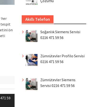
Çözümü
 her
Akıllı Telefon
 tespit
etini ön
Soğanlık Siemens Servisi
meti
0216 471 59 56
Zümrütevler Profilo Servisi
0216 471 59 56
Zümrütevler Siemens
Servisi 0216 471 59 56
 471 59