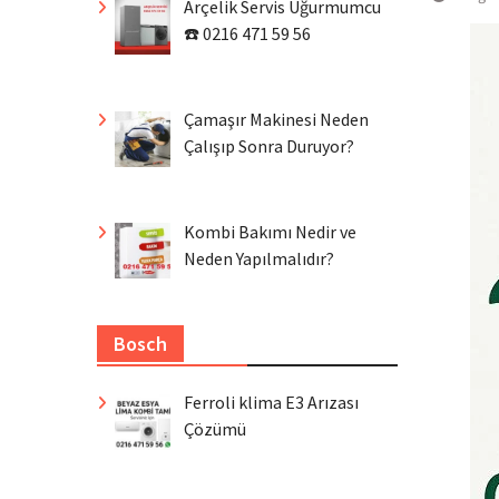
Arçelik Servis Uğurmumcu
☎️ 0216 471 59 56
Çamaşır Makinesi Neden
Çalışıp Sonra Duruyor?
Kombi Bakımı Nedir ve
Neden Yapılmalıdır?
Bosch
Ferroli klima E3 Arızası
Çözümü