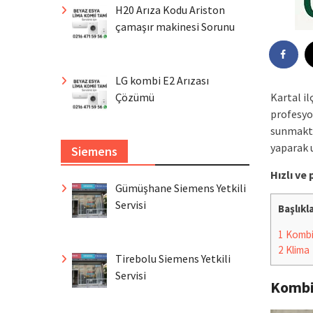
H20 Arıza Kodu Ariston
çamaşır makinesi Sorunu
LG kombi E2 Arızası
Çözümü
Kartal i
profesyo
sunmaktad
yaparak 
Siemens
Hızlı ve
Gümüşhane Siemens Yetkili
Servisi
Başlıkl
1
Komb
2
Klima
Tirebolu Siemens Yetkili
Servisi
Komb