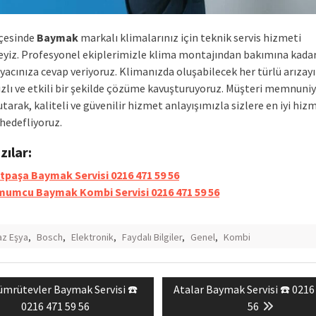
çesinde
Baymak
markalı klimalarınız için teknik servis hizmeti
yiz. Profesyonel ekiplerimizle klima montajından bakımına kadar
iyacınıza cevap veriyoruz. Klimanızda oluşabilecek her türlü arızayı
ızlı ve etkili bir şekilde çözüme kavuşturuyoruz. Müşteri memnuniy
tarak, kaliteli ve güvenilir hizmet anlayışımızla sizlere en iyi hiz
hedefliyoruz.
azılar:
tpaşa Baymak Servisi 0216 471 59 56
umcu Baymak Kombi Servisi 0216 471 59 56
z Eşya
,
Bosch
,
Elektronik
,
Faydalı Bilgiler
,
Genel
,
Kombi
revious
Next
ümrütevler Baymak Servisi ☎️
Atalar Baymak Servisi ☎️ 0216
mesi
st:
post:
0216 471 59 56
56