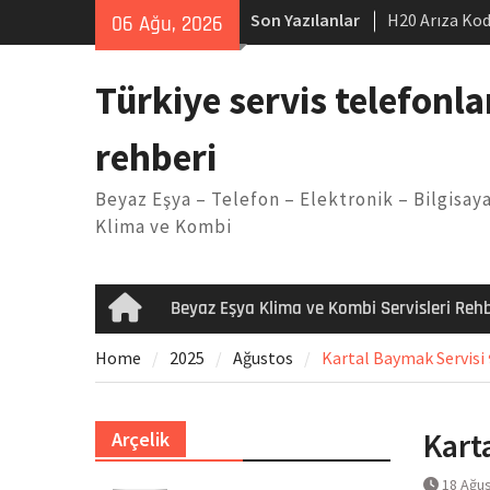
Skip
Son Yazılanlar
H20 Arıza Kod
06 Ağu, 2026
to
makinesi Sor
content
LG kombi E2 
Türkiye servis telefonla
Arçelik buzdo
Yöntemleri
rehberi
Vaillant çama
Kodu
Beyaz Eşya – Telefon – Elektronik – Bilgisaya
Ferroli klima
Klima ve Kombi
Beyaz Eşya Klima ve Kombi Servisleri Rehb
Home
Home
2025
Ağustos
Kartal Baymak Servisi 
Kart
Arçelik
18 Ağu