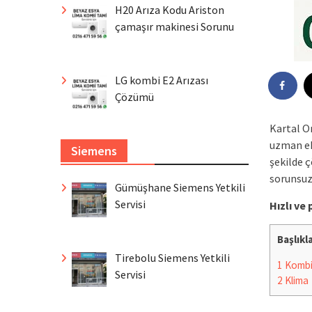
H20 Arıza Kodu Ariston
çamaşır makinesi Sorunu
LG kombi E2 Arızası
Çözümü
Kartal O
uzman eki
Siemens
şekilde 
sorunsuz 
Gümüşhane Siemens Yetkili
Servisi
Hızlı ve
Başlıkl
Tirebolu Siemens Yetkili
1
Komb
Servisi
2
Klima