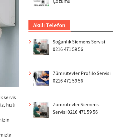
Çözümü
Akıllı Telefon
Soğanlık Siemens Servisi
0216 471 59 56
Zümrütevler Profilo Servisi
0216 471 59 56
k servis
Zümrütevler Siemens
, hızlı
Servisi 0216 471 59 56
mizin
ımızla