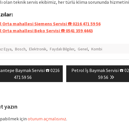
ı olan teknik servis ekibimiz, her türlü klima sorununda hizmetini
azılar:
l Orta mahallesi Siemens Servisi ☎️ 0216 471 59 56
l Orta mahallesi Beko Servisi ☎️ 0541 359 4443
z Eşya
,
Bosch
,
Elektronik
,
Faydalı Bilgiler
,
Genel
,
Kombi
vious
Next
antepe Baymak Servisi ☎️ 0216
Petrol İş Baymak Servisi ☎️ 0
mesi
t:
post:
471 59 56
59 56
ıt yazın
pabilmek için
oturum açmalısınız
.