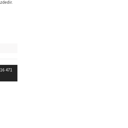
zdedir.
216 471