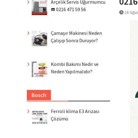
0216
Arçelik Servis Uğurmumcu
☎️ 0216 471 59 56
18 Ağu
Çamaşır Makinesi Neden
Çalışıp Sonra Duruyor?
Kombi Bakımı Nedir ve
Neden Yapılmalıdır?
Bosch
Ferroli klima E3 Arızası
Çözümü