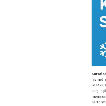
Kartal O
hizmeti 
ve etkili
karşılaşı
memnuniy
performa