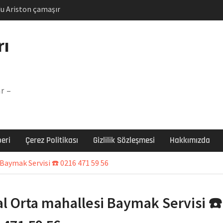
u Ariston çamaşır
unu
Arızası Çözümü
rı
labı F5 Hatası Çözüm
şır makinesi E03 Arıza
r –
 E3 Arızası Çözümü
eri
Çerez Politikası
Gizlilik Sözleşmesi
Hakkımızda
Baymak Servisi ☎️ 0216 471 59 56
al Orta mahallesi Baymak Servisi ☎️