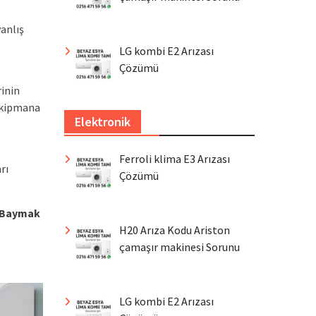
anlış
LG kombi E2 Arızası
Çözümü
rinin
 ekipmana
Elektronik
Ferroli klima E3 Arızası
rı
Çözümü
Baymak
H20 Arıza Kodu Ariston
çamaşır makinesi Sorunu
LG kombi E2 Arızası