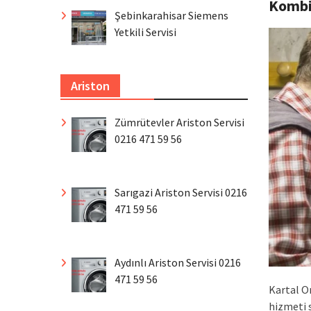
Komb
Şebinkarahisar Siemens
Yetkili Servisi
Ariston
Zümrütevler Ariston Servisi
0216 471 59 56
Sarıgazi Ariston Servisi 0216
471 59 56
Aydınlı Ariston Servisi 0216
471 59 56
Kartal O
hizmeti 