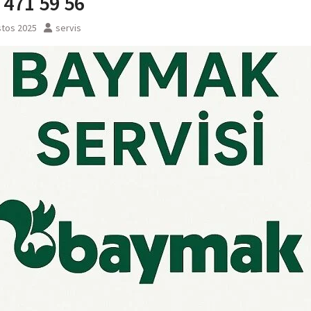
 471 59 56
stos 2025
servis