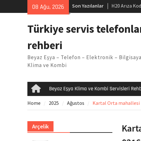
Skip
Son Yazılanlar
H20 Arıza Kod
08 Ağu, 2026
to
makinesi Sor
content
LG kombi E2 
Türkiye servis telefonla
Arçelik buzdo
Yöntemleri
rehberi
Vaillant çama
Kodu
Beyaz Eşya – Telefon – Elektronik – Bilgisaya
Ferroli klima
Klima ve Kombi
Beyaz Eşya Klima ve Kombi Servisleri Rehb
Home
Home
2025
Ağustos
Kartal Orta mahallesi 
Kart
Arçelik