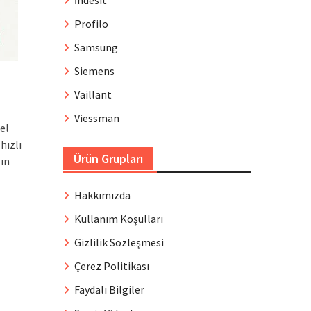
İndesit
Profilo
Samsung
Siemens
Vaillant
Viessman
el
hızlı
Ürün Grupları
zın
Hakkımızda
Kullanım Koşulları
Gizlilik Sözleşmesi
Çerez Politikası
Faydalı Bilgiler