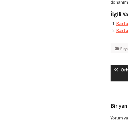
donanıml
İlgili Y
Karta
Karta
Beya
Yazı
Pre
Orh
gezin
pos
Bir yan
Yorum ya