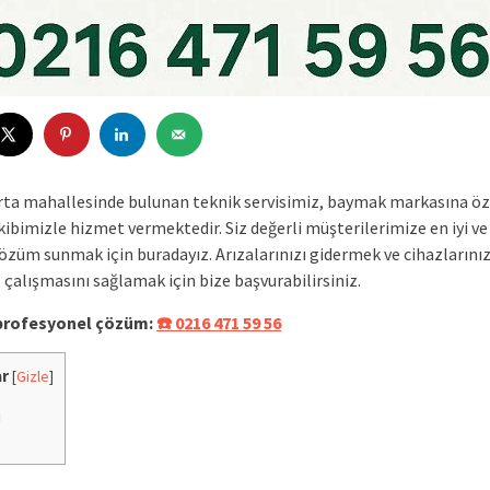
rta mahallesinde bulunan teknik servisimiz, baymak markasına öz
bimizle hizmet vermektedir. Siz değerli müşterilerimize en iyi ve 
çözüm sunmak için buradayız. Arızalarınızı gidermek ve cihazlarını
çalışmasını sağlamak için bize başvurabilirsiniz.
 profesyonel çözüm:
☎️ 0216 471 59 56
ar
[
Gizle
]
i