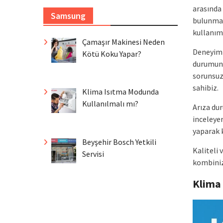
arasında 
Samsung
bulunmak
kullanım
Çamaşır Makinesi Neden
Deneyiml
Kötü Koku Yapar?
durumund
sorunsuz
sahibiz.
Klima Isıtma Modunda
Kullanılmalı mı?
Arıza du
inceleye
yaparak k
Beyşehir Bosch Yetkili
Kaliteli 
Servisi
kombinizd
Klima