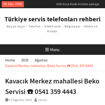
Skip
06 Ağu, 2026
LG kombi E2 Arızası Çözümü
to
Arçelik buzdolabı F5 Hatası
content
Çözüm Yöntemleri
Türkiye servis telefonları rehberi
Vaillant çamaşır makinesi E03
Arıza Kodu
Beyaz Eşya – Telefon – Elektronik – Bilgisayar – Klima ve
Ferroli klima E3 Arızası Çözümü
Kombi
Menu
Home
2025
Ağustos
Kavacık Merkez mahallesi Beko Servisi ☎️ 0541 359 4443
Kavacık Merkez mahallesi Beko
Servisi ☎️ 0541 359 4443
17 Ağustos 2025
servis