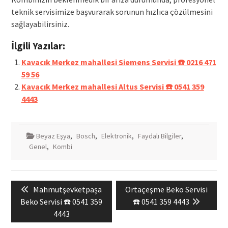
teknik servisimize başvurarak sorunun hızlıca çözülmesini
sağlayabilirsiniz.
İlgili Yazılar:
Kavacık Merkez mahallesi Siemens Servisi ☎️ 0216 471
59 56
Kavacık Merkez mahallesi Altus Servisi ☎️ 0541 359
4443
Beyaz Eşya
,
Bosch
,
Elektronik
,
Faydalı Bilgiler
,
Genel
,
Kombi
Yazı
Previous
Next
Mahmutşevketpaşa
Ortaçeşme Beko Servisi
gezinmesi
post:
post:
Beko Servisi ☎️ 0541 359
☎️ 0541 359 4443
4443