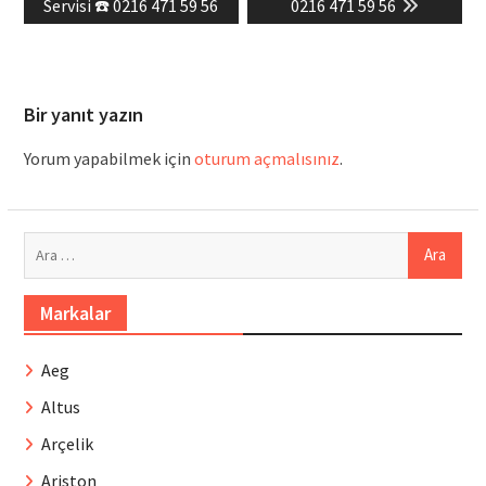
post:
post:
Servisi ☎️ 0216 471 59 56
0216 471 59 56
Bir yanıt yazın
Yorum yapabilmek için
oturum açmalısınız
.
Arama:
Markalar
Aeg
Altus
Arçelik
Ariston