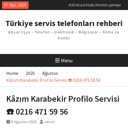
Skip
07 Ağu, 2026
LG kombi E2 Arızası Çözümü
to
Arçelik buzdolabı F5 Hatası
content
Çözüm Yöntemleri
Türkiye servis telefonları rehberi
Vaillant çamaşır makinesi E03
Arıza Kodu
Beyaz Eşya – Telefon – Elektronik – Bilgisayar – Klima ve
Ferroli klima E3 Arızası Çözümü
Kombi
Menu
Home
2025
Ağustos
Kâzım Karabekir Profilo Servisi ☎️ 0216 471 59 56
Kâzım Karabekir Profilo Servisi
☎️ 0216 471 59 56
5 Ağustos 2025
servis