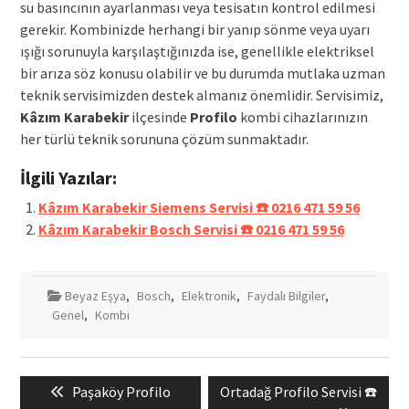
su basıncının ayarlanması veya tesisatın kontrol edilmesi
gerekir. Kombinizde herhangi bir yanıp sönme veya uyarı
ışığı sorunuyla karşılaştığınızda ise, genellikle elektriksel
bir arıza söz konusu olabilir ve bu durumda mutlaka uzman
teknik servisimizden destek almanız önemlidir. Servisimiz,
Kâzım Karabekir
ilçesinde
Profilo
kombi cihazlarınızın
her türlü teknik sorununa çözüm sunmaktadır.
İlgili Yazılar:
Kâzım Karabekir Siemens Servisi ☎️ 0216 471 59 56
Kâzım Karabekir Bosch Servisi ☎️ 0216 471 59 56
Beyaz Eşya
,
Bosch
,
Elektronik
,
Faydalı Bilgiler
,
Genel
,
Kombi
Yazı
Previous
Next
Paşaköy Profilo
Ortadağ Profilo Servisi ☎️
gezinmesi