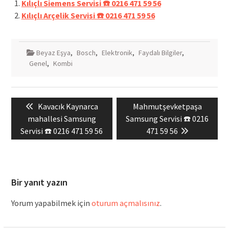
Kılıçlı Siemens Servisi ☎️ 0216 471 59 56
Kılıçlı Arçelik Servisi ☎️ 0216 471 59 56
Beyaz Eşya
,
Bosch
,
Elektronik
,
Faydalı Bilgiler
,
Genel
,
Kombi
Yazı
Previous
Next
Kavacık Kaynarca
Mahmutşevketpaşa
gezinmesi
post:
post:
mahallesi Samsung
Samsung Servisi ☎️ 0216
Servisi ☎️ 0216 471 59 56
471 59 56
Bir yanıt yazın
Yorum yapabilmek için
oturum açmalısınız
.