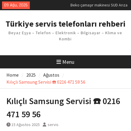
Kodu
Skip
09 Ağu, 2026
Demirdöküm buzdolabı E1 Arıza
to
Kodu
content
Demirdöküm çamaşır makinesi E5
Türkiye servis telefonları rehberi
Arızası Çözümü
E02 Arıza Kodu Regal kombi
Beyaz Eşya – Telefon – Elektronik – Bilgisayar – Klima ve
Sorunu
Kombi
Viessmann kombi F3 Hatası
Çözüm Yöntemleri
Menu
Home
2025
Ağustos
Kılıçlı Samsung Servisi ☎️ 0216 471 59 56
Kılıçlı Samsung Servisi ☎️ 0216
471 59 56
15 Ağustos 2025
servis