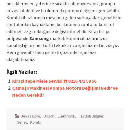
peteklerinden yeterince sıcaklık alamıyorsanız, pompa
arızası olabilir ve bu durumda pompa değişimi gerekebilir.
Kombi cihazlarında meydana gelen su kaçakları genellikle
contalardan kaynaklanır, bu durumda contalar kontrol
edilmeli ve gerektiğinde değiştirilmelidir. Kirazlıtepe
bölgesinde
Samsung
markalı kombi cihazlarınızda
karşılaştığınız her türlü teknik arıza için hizmetinizdeyiz.
Hem güvenilir hem de hızlı çözümler için bize
ulaşabilirsiniz.
İlgili Yazılar:
Kirazlıtepe Miele Servisi ☎️ 0216 471 59 56
Çamaşır Makinesi Pompa Motoru Değişimi Nedir ve
Neden Gerekli?
Beyaz Eşya
,
Bosch
,
Elektronik
,
Faydalı Bilgiler
,
Genel
,
Kombi