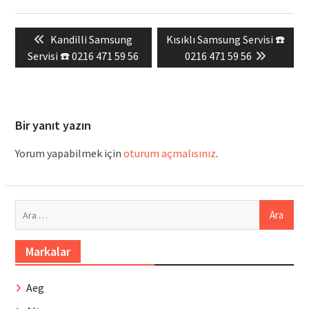
Yazı
Previous
Next
Kandilli Samsung
Kısıklı Samsung Servisi ☎️
gezinmesi
post:
post:
Servisi ☎️ 0216 471 59 56
0216 471 59 56
Bir yanıt yazın
Yorum yapabilmek için
oturum açmalısınız
.
Arama:
Markalar
Aeg