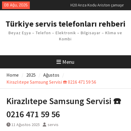
makinesi Sorunu
Skip
08 Ağu, 2026
LG kombi E2 Arızası Çözümü
to
Arçelik buzdolabı F5 Hatası
content
Çözüm Yöntemleri
Türkiye servis telefonları rehberi
Vaillant çamaşır makinesi E03
Arıza Kodu
Beyaz Eşya – Telefon – Elektronik – Bilgisayar – Klima ve
Ferroli klima E3 Arızası Çözümü
Kombi
Menu
Home
2025
Ağustos
Kirazlıtepe Samsung Servisi ☎️ 0216 471 59 56
Kirazlıtepe Samsung Servisi ☎️
0216 471 59 56
11 Ağustos 2025
servis