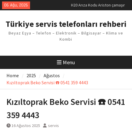
makinesi Sorunu
Skip
06 Ağu, 2026
LG kombi E2 Arızası Çözümü
to
Arçelik buzdolabı F5 Hatası
content
Çözüm Yöntemleri
Türkiye servis telefonları rehberi
Vaillant çamaşır makinesi E03
Arıza Kodu
Beyaz Eşya – Telefon – Elektronik – Bilgisayar – Klima ve
Ferroli klima E3 Arızası Çözümü
Kombi
Menu
Home
2025
Ağustos
Kızıltoprak Beko Servisi ☎️ 0541 359 4443
Kızıltoprak Beko Servisi ☎️ 0541
359 4443
16 Ağustos 2025
servis