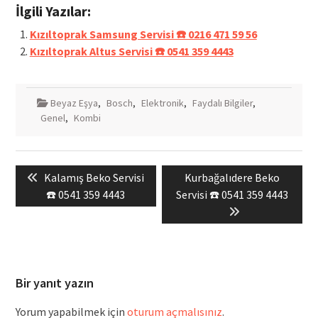
İlgili Yazılar:
Kızıltoprak Samsung Servisi ☎️ 0216 471 59 56
Kızıltoprak Altus Servisi ☎️ 0541 359 4443
Beyaz Eşya
,
Bosch
,
Elektronik
,
Faydalı Bilgiler
,
Genel
,
Kombi
Yazı
Previous
Next
Kalamış Beko Servisi
Kurbağalıdere Beko
gezinmesi
post:
post:
☎️ 0541 359 4443
Servisi ☎️ 0541 359 4443
Bir yanıt yazın
Yorum yapabilmek için
oturum açmalısınız
.