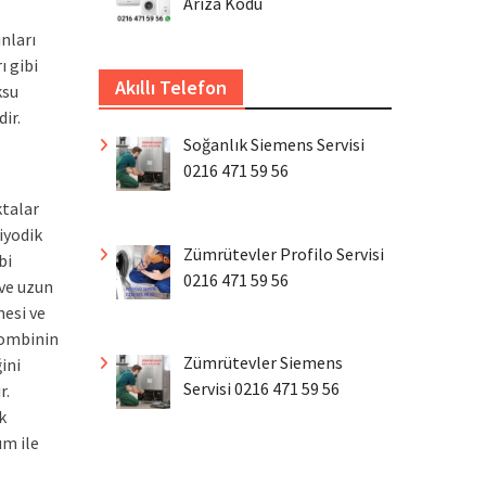
Arıza Kodu
nları
ı gibi
Akıllı Telefon
ksu
ir.
Soğanlık Siemens Servisi
0216 471 59 56
ktalar
iyodik
Zümrütevler Profilo Servisi
bi
0216 471 59 56
 ve uzun
mesi ve
kombinin
Zümrütevler Siemens
ini
Servisi 0216 471 59 56
r.
k
ım ile