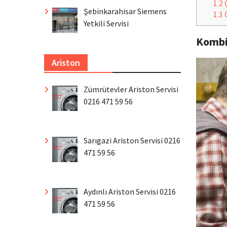
1.2
Ç
Şebinkarahisar Siemens
1.3
Ö
Yetkili Servisi
Komb
Ariston
Zümrütevler Ariston Servisi
0216 471 59 56
Sarıgazi Ariston Servisi 0216
471 59 56
Aydınlı Ariston Servisi 0216
471 59 56