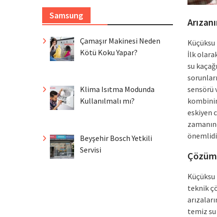
Samsung
Arızan
Çamaşır Makinesi Neden
Küçüksu i
Kötü Koku Yapar?
İlk olar
su kaçağ
sorunları
sensörü v
Klima Isıtma Modunda
kombinin 
Kullanılmalı mı?
eskiyen c
zamanında
önemlidi
Beyşehir Bosch Yetkili
Servisi
Çözüm 
Küçüksu b
teknik ç
arızalar
temiz su 