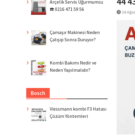
44 4
Arçelik Servis Uğurmumcu
☎️ 0216 471 59 56
24 Ağu
Çamaşır Makinesi Neden
Çalışıp Sonra Duruyor?
Kombi Bakımı Nedir ve
Neden Yapılmalıdır?
Bosch
Viessmann kombi F3 Hatası
Çözüm Yöntemleri