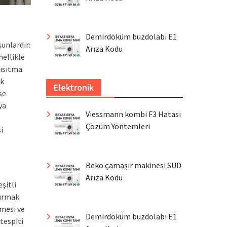
Demirdöküm buzdolabı E1
unlardır:
Arıza Kodu
nellikle
 ısıtma
ık
Elektronik
se
ya
Viessmann kombi F3 Hatası
Çözüm Yöntemleri
i
Beko çamaşır makinesi SUD
Arıza Kodu
şitli
tırmak
nmesi ve
Demirdöküm buzdolabı E1
tespiti