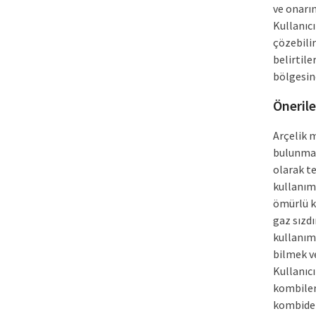
ve onarı
Kullanıcı
çözebilir
belirtil
bölgesind
Önerile
Arçelik 
bulunmak
olarak t
kullanımı
ömürlü k
gaz sızd
kullanım
bilmek ve
Kullanıcı
kombileri
kombide