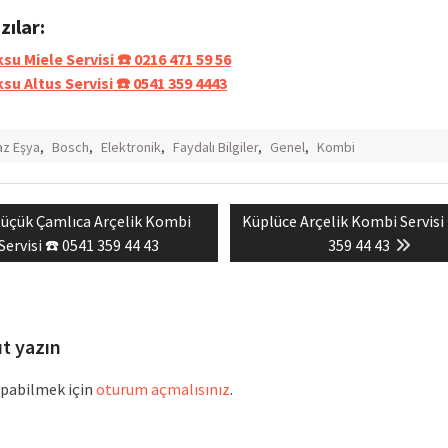
azılar:
su Miele Servisi ☎️ 0216 471 59 56
su Altus Servisi ☎️ 0541 359 4443
z Eşya
,
Bosch
,
Elektronik
,
Faydalı Bilgiler
,
Genel
,
Kombi
revious
Next
üçük Çamlıca Arçelik Kombi
Küplüce Arçelik Kombi Servisi
mesi
ost:
post:
Servisi ☎️ 0541 359 44 43
359 44 43
ıt yazın
pabilmek için
oturum açmalısınız
.