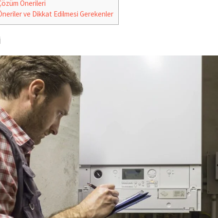
özüm Önerileri
neriler ve Dikkat Edilmesi Gerekenler
i