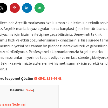
ilçesinde Arçelik markasına özel uzman ekiplerimizle teknik servi
. Arçelik marka beyaz eşyalarınızda karşılaştığınız her türlü arıza
iyacınız için bizimle iletişime geçebilirsiniz. Deneyimli teknik
miz hızlı ve etkili çözümler sunarak cihazlarınızı kısa sürede tami
memnuniyetini her zaman ön planda tutarak kaliteli ve güvenilir 
mızı sürdürüyoruz. Profesyonel ekipmanlarımızla Arçelik marka
nızın sorunlarını yerinde tespit ediyor ve en kısa sürede gideriyoruz
 teknik servisimizle sizlere en iyi hizmeti sunmak için sürekli kend
yoruz.
e profesyonel Çözüm
☎️ 0541 359 44 43
Başlıklar
[
Gizle
]
i
rızanın Nedenleri