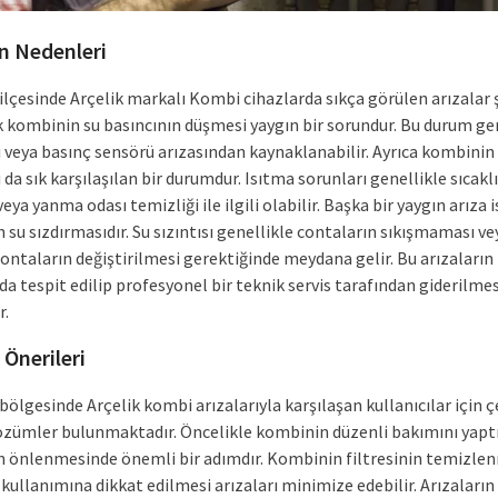
ın Nedenleri
lçesinde Arçelik markalı Kombi cihazlarda sıkça görülen arızalar ş
ak kombinin su basıncının düşmesi yaygın bir sorundur. Bu durum ge
ı veya basınç sensörü arızasından kaynaklanabilir. Ayrıca kombinin
 da sık karşılaşılan bir durumdur. Isıtma sorunları genellikle sıcakl
eya yanma odası temizliği ile ilgili olabilir. Başka bir yaygın arıza i
su sızdırmasıdır. Su sızıntısı genellikle contaların sıkışmaması ve
ontaların değiştirilmesi gerektiğinde meydana gelir. Bu arızaların
 tespit edilip profesyonel bir teknik servis tarafından giderilmes
r.
Önerileri
ölgesinde Arçelik kombi arızalarıyla karşılaşan kullanıcılar için çe
özümler bulunmaktadır. Öncelikle kombinin düzenli bakımını yap
ın önlenmesinde önemli bir adımdır. Kombinin filtresinin temizle
kullanımına dikkat edilmesi arızaları minimize edebilir. Arızaların 