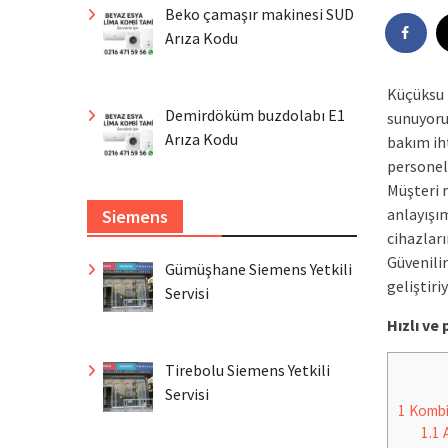
Beko çamaşır makinesi SUD
Arıza Kodu
Küçüksu 
Demirdöküm buzdolabı E1
sunuyoruz
Arıza Kodu
bakım iht
personeli
Müşteri 
anlayışı
Siemens
cihazları
Güvenilir
Gümüşhane Siemens Yetkili
geliştiri
Servisi
Hızlı v
Tirebolu Siemens Yetkili
Servisi
1
Komb
1.1
A