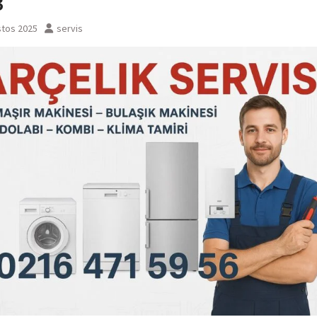
3
stos 2025
servis