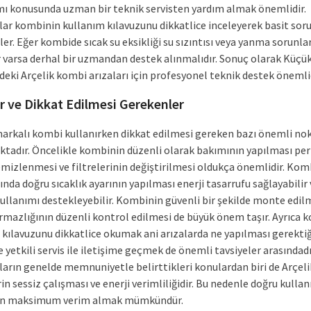
mı konusunda uzman bir teknik servisten yardım almak önemlidir.
lar kombinin kullanım kılavuzunu dikkatlice inceleyerek basit soru
ler. Eğer kombide sıcak su eksikliği su sızıntısı veya yanma sorunlar
er varsa derhal bir uzmandan destek alınmalıdır. Sonuç olarak Küçü
eki Arçelik kombi arızaları için profesyonel teknik destek önemlid
r ve Dikkat Edilmesi Gerekenler
markalı kombi kullanırken dikkat edilmesi gereken bazı önemli no
tadır. Öncelikle kombinin düzenli olarak bakımının yapılması per
emizlenmesi ve filtrelerinin değiştirilmesi oldukça önemlidir. Kom
nda doğru sıcaklık ayarının yapılması enerji tasarrufu sağlayabilir
ullanımı destekleyebilir. Kombinin güvenli bir şekilde monte edil
ırmazlığının düzenli kontrol edilmesi de büyük önem taşır. Ayrıca 
 kılavuzunu dikkatlice okumak ani arızalarda ne yapılması gerektiğ
 yetkili servis ile iletişime geçmek de önemli tavsiyeler arasındadı
ların genelde memnuniyetle belirttikleri konulardan biri de Arçeli
n sessiz çalışması ve enerji verimliliğidir. Bu nedenle doğru kullan
n maksimum verim almak mümkündür.