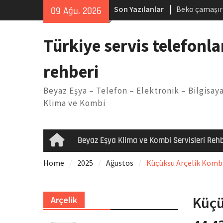
Skip
Son Yazılanlar
Beko çamaşır
09 Ağu, 2026
to
Demirdöküm b
content
Demirdöküm ç
Türkiye servis telefonla
Arızası Çözü
E02 Arıza Ko
rehberi
Viessmann ko
Yöntemleri
Beyaz Eşya – Telefon – Elektronik – Bilgisaya
Klima ve Kombi
Beyaz Eşya Klima ve Kombi Servisleri Rehb
Home
Home
2025
Ağustos
Küçüksu Arçelik Kombi 
Küçü
Arçelik