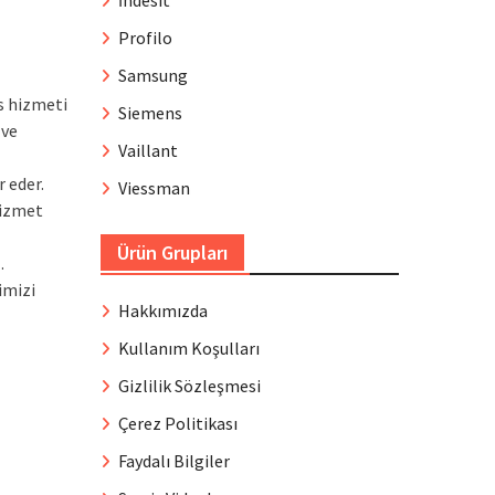
İndesit
Profilo
Samsung
s hizmeti
Siemens
 ve
Vaillant
r eder.
Viessman
hizmet
Ürün Grupları
.
imizi
Hakkımızda
Kullanım Koşulları
Gizlilik Sözleşmesi
Çerez Politikası
Faydalı Bilgiler