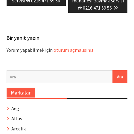
post:
post:
Servisi ☎️ 0216 471 59 56
mahallesi Baymak Servisi
☎️ 0216 471 59 56
Bir yanıt yazın
Yorum yapabilmek için
oturum açmalısınız
.
Arama:
Markalar
Aeg
Altus
Arçelik