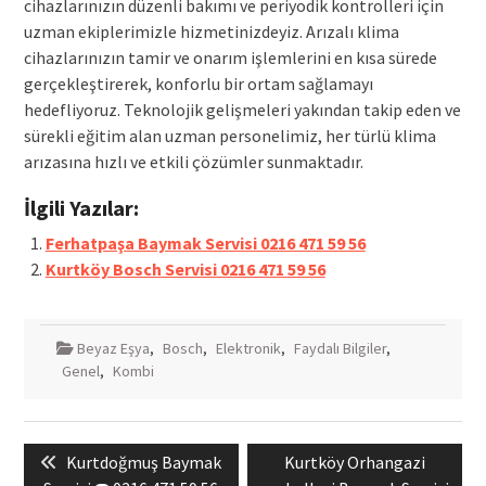
cihazlarınızın düzenli bakımı ve periyodik kontrolleri için
uzman ekiplerimizle hizmetinizdeyiz. Arızalı klima
cihazlarınızın tamir ve onarım işlemlerini en kısa sürede
gerçekleştirerek, konforlu bir ortam sağlamayı
hedefliyoruz. Teknolojik gelişmeleri yakından takip eden ve
sürekli eğitim alan uzman personelimiz, her türlü klima
arızasına hızlı ve etkili çözümler sunmaktadır.
İlgili Yazılar:
Ferhatpaşa Baymak Servisi 0216 471 59 56
Kurtköy Bosch Servisi 0216 471 59 56
Beyaz Eşya
,
Bosch
,
Elektronik
,
Faydalı Bilgiler
,
Genel
,
Kombi
Yazı
Previous
Next
Kurtdoğmuş Baymak
Kurtköy Orhangazi
gezinmesi