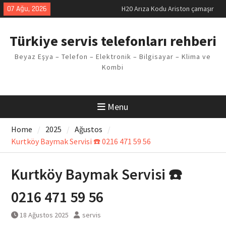
Skip
07 Ağu, 2026
H20 Arıza Kodu Ariston çamaşır
to
makinesi Sorunu
content
LG kombi E2 Arızası Çözümü
Türkiye servis telefonları rehberi
Arçelik buzdolabı F5 Hatası
Çözüm Yöntemleri
Beyaz Eşya – Telefon – Elektronik – Bilgisayar – Klima ve
Vaillant çamaşır makinesi E03
Kombi
Arıza Kodu
Ferroli klima E3 Arızası Çözümü
Menu
Home
2025
Ağustos
Kurtköy Baymak Servisi ☎️ 0216 471 59 56
Kurtköy Baymak Servisi ☎️
0216 471 59 56
18 Ağustos 2025
servis