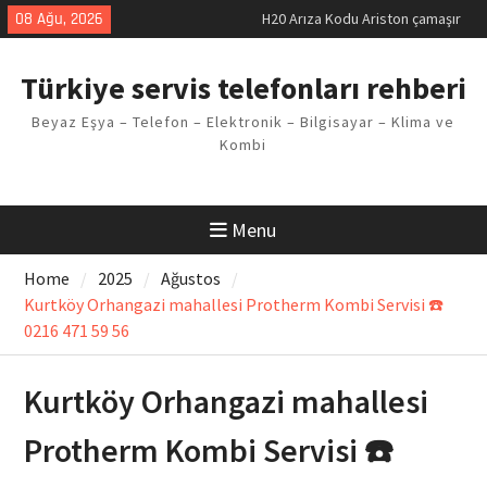
Skip
08 Ağu, 2026
H20 Arıza Kodu Ariston çamaşır
to
makinesi Sorunu
content
LG kombi E2 Arızası Çözümü
Türkiye servis telefonları rehberi
Arçelik buzdolabı F5 Hatası
Çözüm Yöntemleri
Beyaz Eşya – Telefon – Elektronik – Bilgisayar – Klima ve
Vaillant çamaşır makinesi E03
Kombi
Arıza Kodu
Ferroli klima E3 Arızası Çözümü
Menu
Home
2025
Ağustos
Kurtköy Orhangazi mahallesi Protherm Kombi Servisi ☎️
0216 471 59 56
Kurtköy Orhangazi mahallesi
Protherm Kombi Servisi ☎️