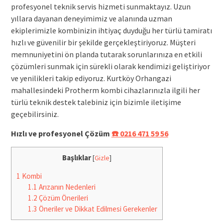
profesyonel teknik servis hizmeti sunmaktayız. Uzun
yıllara dayanan deneyimimiz ve alanında uzman
ekiplerimizle kombinizin ihtiyaç duyduğu her türlü tamiratı
hızlı ve güvenilir bir şekilde gerçekleştiriyoruz. Müşteri
memnuniyetini ön planda tutarak sorunlarınıza en etkili
çözümleri sunmak için sürekli olarak kendimizi geliştiriyor
ve yenilikleri takip ediyoruz. Kurtköy Orhangazi
mahallesindeki Protherm kombi cihazlarınızla ilgili her
türlü teknik destek talebiniz için bizimle iletişime
geçebilirsiniz.
Hızlı ve profesyonel Çözüm
☎️ 0216 471 59 56
Başlıklar
[
Gizle
]
1
Kombi
1.1
Arızanın Nedenleri
1.2
Çözüm Önerileri
1.3
Öneriler ve Dikkat Edilmesi Gerekenler