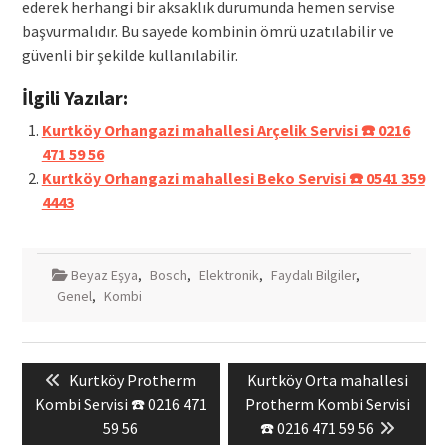
ederek herhangi bir aksaklık durumunda hemen servise
başvurmalıdır. Bu sayede kombinin ömrü uzatılabilir ve
güvenli bir şekilde kullanılabilir.
İlgili Yazılar:
Kurtköy Orhangazi mahallesi Arçelik Servisi ☎️ 0216
471 59 56
Kurtköy Orhangazi mahallesi Beko Servisi ☎️ 0541 359
4443
Beyaz Eşya
,
Bosch
,
Elektronik
,
Faydalı Bilgiler
,
Genel
,
Kombi
Yazı
Previous
Next
Kurtköy Protherm
Kurtköy Orta mahallesi
gezinmesi
post:
post:
Kombi Servisi ☎️ 0216 471
Protherm Kombi Servisi
59 56
☎️ 0216 471 59 56