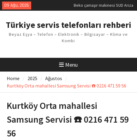
Kodu
Skip
09 Ağu, 2026
Demirdöküm buzdolabı E1 Arıza
to
Kodu
content
Demirdöküm çamaşır makinesi E5
Türkiye servis telefonları rehberi
Arızası Çözümü
E02 Arıza Kodu Regal kombi
Beyaz Eşya – Telefon – Elektronik – Bilgisayar – Klima ve
Sorunu
Kombi
Viessmann kombi F3 Hatası
Çözüm Yöntemleri
Menu
Home
2025
Ağustos
Kurtköy Orta mahallesi Samsung Servisi ☎️ 0216 471 59 56
Kurtköy Orta mahallesi
Samsung Servisi ☎️ 0216 471 59
56