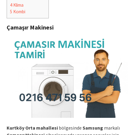
4
Klima
5
Kombi
Çamaşır Makinesi
Kurtköy Orta mahallesi
bölgesinde
Samsung
markalı