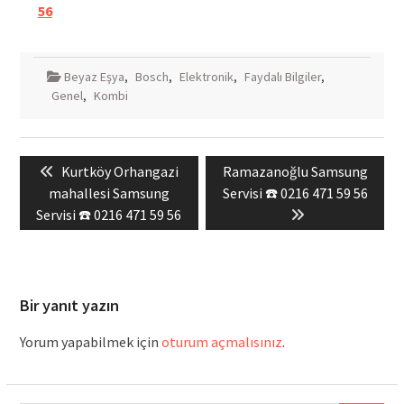
56
Beyaz Eşya
,
Bosch
,
Elektronik
,
Faydalı Bilgiler
,
Genel
,
Kombi
Yazı
Previous
Next
Kurtköy Orhangazi
Ramazanoğlu Samsung
gezinmesi
post:
post:
mahallesi Samsung
Servisi ☎️ 0216 471 59 56
Servisi ☎️ 0216 471 59 56
Bir yanıt yazın
Yorum yapabilmek için
oturum açmalısınız
.