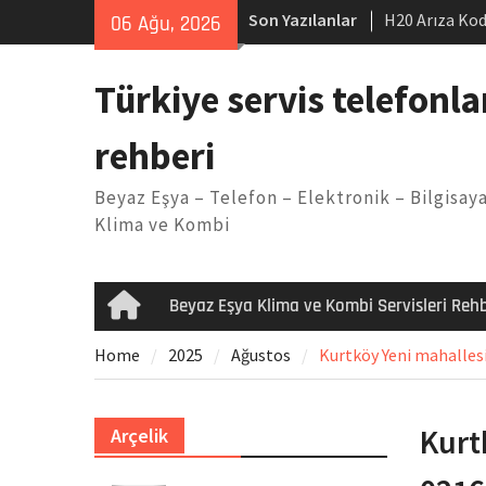
Skip
Son Yazılanlar
H20 Arıza Kod
06 Ağu, 2026
to
makinesi Sor
content
LG kombi E2 
Türkiye servis telefonla
Arçelik buzdo
Yöntemleri
rehberi
Vaillant çama
Kodu
Beyaz Eşya – Telefon – Elektronik – Bilgisaya
Ferroli klima
Klima ve Kombi
Beyaz Eşya Klima ve Kombi Servisleri Rehb
Home
Home
2025
Ağustos
Kurtköy Yeni mahallesi
Kurt
Arçelik