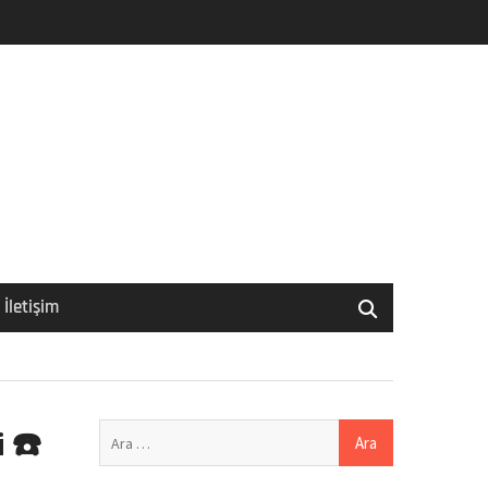
İletişim
Arama:
 ☎️