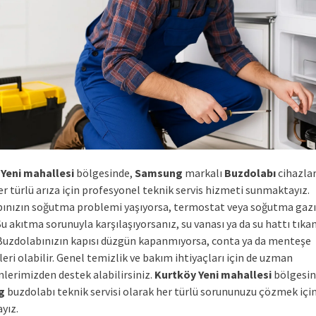
Yeni mahallesi
bölgesinde,
Samsung
markalı
Buzdolabı
cihazlar
r türlü arıza için profesyonel teknik servis hizmeti sunmaktayız.
ınızın soğutma problemi yaşıyorsa, termostat veya soğutma gazı 
 Su akıtma sorunuyla karşılaşıyorsanız, su vanası ya da su hattı tık
. Buzdolabınızın kapısı düzgün kapanmıyorsa, conta ya da menteşe
ri olabilir. Genel temizlik ve bakım ihtiyaçları için de uzman
nlerimizden destek alabilirsiniz.
Kurtköy Yeni mahallesi
bölgesi
g
buzdolabı teknik servisi olarak her türlü sorununuzu çözmek içi
yız.