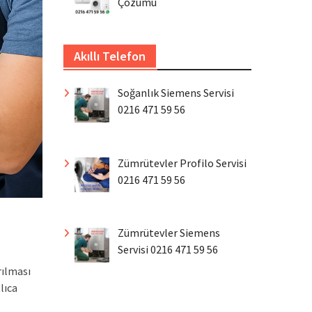
Çözümü
Akıllı Telefon
Soğanlık Siemens Servisi
0216 471 59 56
Zümrütevler Profilo Servisi
0216 471 59 56
Zümrütevler Siemens
Servisi 0216 471 59 56
rılması
lıca