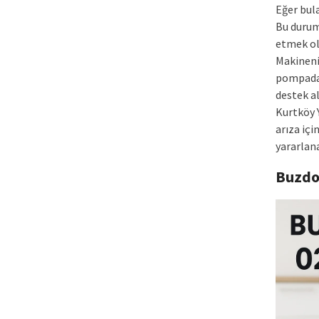
Eğer bula
Bu durum
etmek ol
Makineni
pompada 
destek al
Kurtköy 
arıza içi
yararlana
Buzdo