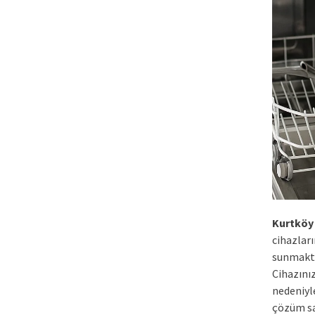
Kurtköy 
cihazlar
sunmakta
Cihazını
nedeniyle
çözüm sa