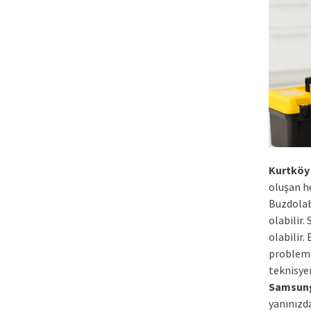
Kurtköy 
oluşan he
Buzdolab
olabilir.
olabilir
problemle
teknisye
Samsun
yanınızda