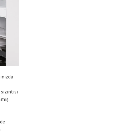
ınızda
sızıntısı
anmış
nde
n