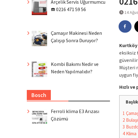
0216
Arçelik Servis Uğurmumcu
☎️ 0216 471 59 56
14 Ağu
Çamaşır Makinesi Neden
Çalışıp Sonra Duruyor?
Kurtköy 
eksiksiz 
güvenilir
Kombi Bakımı Nedir ve
Müşteri 
Neden Yapılmalıdır?
uygun fi
Hızlı v
Bosch
Başlık
Ferroli klima E3 Arızası
1
Çamaşı
Çözümü
2
Bulaşı
3
Buzdo
4
Klima