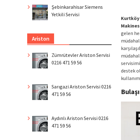
Şebinkarahisar Siemens
Yetkili Servisi
Kurtköy 
Makines
gelen her
Ariston
müdahale
karşılaş
Zümrütevler Ariston Servisi
müdahale
0216 471 59 56
servisimi
destek o
kullanım 
Sarıgazi Ariston Servisi 0216
Bulaş
471 59 56
Aydınlı Ariston Servisi 0216
471 59 56