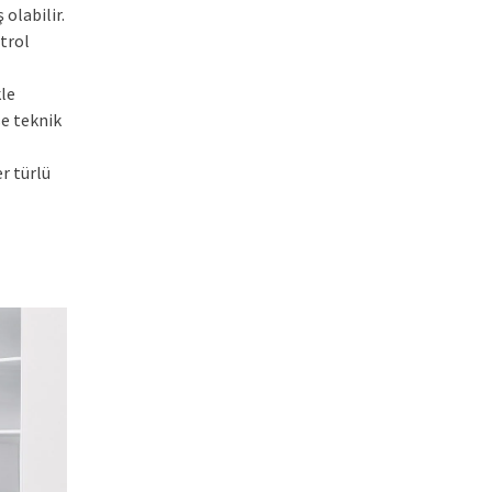
olabilir.
trol
le
e teknik
r türlü