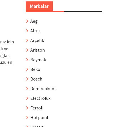
Markalar
Aeg
Altus
Arçelik
nız için
lı ve
Ariston
ağlar.
Baymak
nuzu en
Beko
Bosch
Demirdöküm
Electrolux
Ferroli
Hotpoint