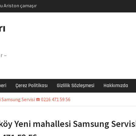
u Ariston çamaşır
unu
Arızası Çözümü
rı
labı F5 Hatası Çözüm
şır makinesi E03 Arıza
r –
 E3 Arızası Çözümü
eri
Çerez Politikası
Gizlilik Sözleşmesi
Hakkımızda
 Samsung Servisi ☎️ 0216 471 59 56
köy Yeni mahallesi Samsung Servisi