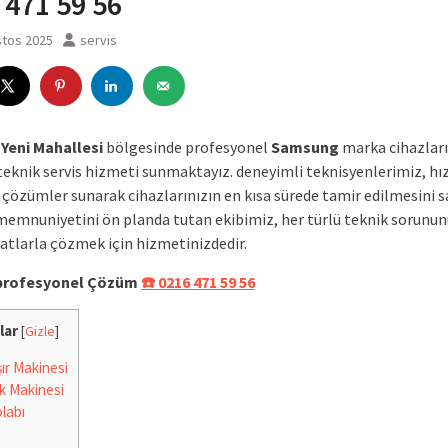
 471 59 56
stos 2025
servis
Yeni Mahallesi
bölgesinde profesyonel
Samsung
marka cihazları
teknik servis hizmeti sunmaktayız. deneyimli teknisyenlerimiz, hız
 çözümler sunarak cihazlarınızın en kısa sürede tamir edilmesini s
memnuniyetini ön planda tutan ekibimiz, her türlü teknik sorunu
yatlarla çözmek için hizmetinizdedir.
e profesyonel Çözüm
☎️ 0216 471 59 56
lar
[
Gizle
]
r Makinesi
k Makinesi
labı