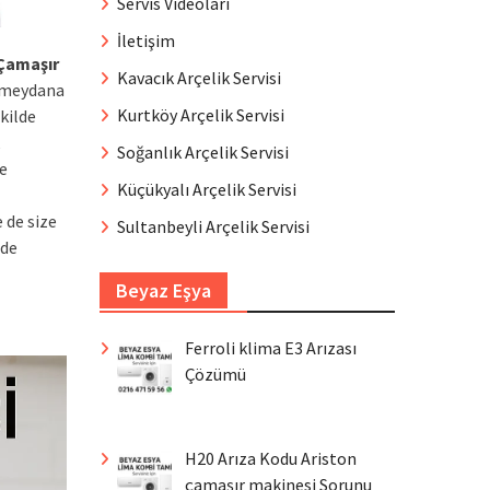
Servis Videoları
İletişim
Çamaşır
Kavacık Arçelik Servisi
a meydana
Kurtköy Arçelik Servisi
kilde
Soğanlık Arçelik Servisi
de
Küçükyalı Arçelik Servisi
 de size
Sultanbeyli Arçelik Servisi
lde
Beyaz Eşya
Ferroli klima E3 Arızası
Çözümü
H20 Arıza Kodu Ariston
çamaşır makinesi Sorunu