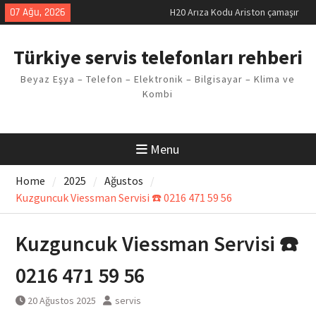
Skip
07 Ağu, 2026
H20 Arıza Kodu Ariston çamaşır
to
makinesi Sorunu
content
LG kombi E2 Arızası Çözümü
Türkiye servis telefonları rehberi
Arçelik buzdolabı F5 Hatası
Çözüm Yöntemleri
Beyaz Eşya – Telefon – Elektronik – Bilgisayar – Klima ve
Vaillant çamaşır makinesi E03
Kombi
Arıza Kodu
Ferroli klima E3 Arızası Çözümü
Menu
Home
2025
Ağustos
Kuzguncuk Viessman Servisi ☎️ 0216 471 59 56
Kuzguncuk Viessman Servisi ☎️
0216 471 59 56
20 Ağustos 2025
servis