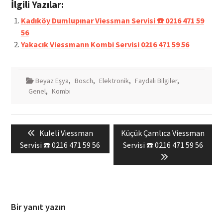
İlgili Yazılar:
Kadıköy Dumlupınar Viessman Servisi ☎️ 0216 471 59
56
Yakacık Viessmann Kombi Servisi 0216 471 59 56
Beyaz Eşya
,
Bosch
,
Elektronik
,
Faydalı Bilgiler
,
Genel
,
Kombi
Yazı
Previous
Next
Kuleli Viessman
Küçük Çamlıca Viessman
gezinmesi
post:
post:
Servisi ☎️ 0216 471 59 56
Servisi ☎️ 0216 471 59 56
Bir yanıt yazın