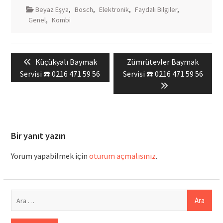
Beyaz Eşya
,
Bosch
,
Elektronik
,
Faydalı Bilgiler
,
Genel
,
Kombi
Yazı
Previous
Next
Küçükyalı Baymak
Zümrütevler Baymak
gezinmesi
post:
post:
Servisi ☎️ 0216 471 59 56
Servisi ☎️ 0216 471 59 56
Bir yanıt yazın
Yorum yapabilmek için
oturum açmalısınız
.
Arama: