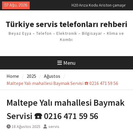
Skip
07 Ağu, 2026
H20 Arıza Kodu Ariston çamaşır
to
makinesi Sorunu
content
LG kombi E2 Arızası Çözümü
Türkiye servis telefonları rehberi
Arçelik buzdolabı F5 Hatası
Çözüm Yöntemleri
Beyaz Eşya – Telefon – Elektronik – Bilgisayar – Klima ve
Vaillant çamaşır makinesi E03
Kombi
Arıza Kodu
Ferroli klima E3 Arızası Çözümü
Menu
Home
2025
Ağustos
Maltepe Yalı mahallesi Baymak Servisi ☎️ 0216 471 59 56
Maltepe Yalı mahallesi Baymak
Servisi ☎️ 0216 471 59 56
18 Ağustos 2025
servis