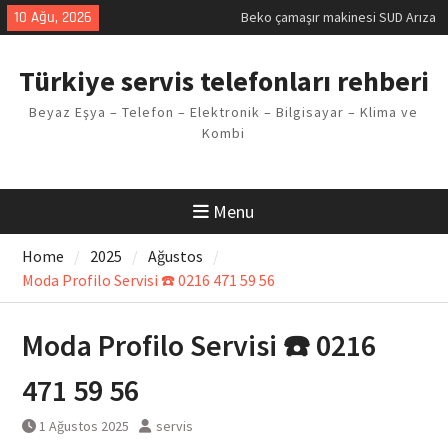
Kodu
Skip
10 Ağu, 2026
Demirdöküm buzdolabı E1 Arıza
to
Kodu
content
Demirdöküm çamaşır makinesi E5
Türkiye servis telefonları rehberi
Arızası Çözümü
E02 Arıza Kodu Regal kombi
Beyaz Eşya – Telefon – Elektronik – Bilgisayar – Klima ve
Sorunu
Kombi
Viessmann kombi F3 Hatası
Çözüm Yöntemleri
Menu
Home
2025
Ağustos
Moda Profilo Servisi ☎️ 0216 471 59 56
Moda Profilo Servisi ☎️ 0216
471 59 56
1 Ağustos 2025
servis