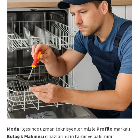
Moda
ilçesinde uzman teknisyenlerimizle
Profilo
markalı
Bulaşık Makinesi
cihazlarınızın tamir ve bakımını