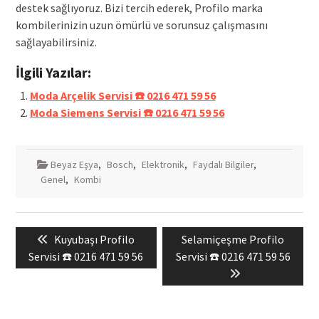
destek sağlıyoruz. Bizi tercih ederek, Profilo marka
kombilerinizin uzun ömürlü ve sorunsuz çalışmasını
sağlayabilirsiniz.
İlgili Yazılar:
Moda Arçelik Servisi ☎️ 0216 471 59 56
Moda Siemens Servisi ☎️ 0216 471 59 56
Beyaz Eşya
,
Bosch
,
Elektronik
,
Faydalı Bilgiler
,
Genel
,
Kombi
Yazı
Previous
Next
Kuyubaşı Profilo
Selamiçeşme Profilo
gezinmesi
post:
post:
Servisi ☎️ 0216 471 59 56
Servisi ☎️ 0216 471 59 56