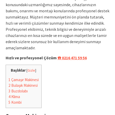
konusundaki uzmanlığımız sayesinde, cihazlarınızın
bakımı, onarımı ve montajı konularında profesyonel destek
sunmaktayız. Müşteri memnuniyetini ön planda tutarak,
hızlı ve verimli çözümler sunmayı kendimize ilke edindik.
Profesyonel ekibimiz, teknik bilgisi ve deneyimiyle arızalı
cihazlarınızı en kısa sürede ve en uygun maliyetlerle tamir
ederek sizlere sorunsuz bir kullanım deneyimi sunmayı
amaçlamaktadır.
Hızlı ve profesyonel Çözüm
☎️ 0216 471 59 56
Başlıklar
[
Gizle
]
1
Çamaşır Makinesi
2
Bulaşık Makinesi
3
Buzdolabı
4
Klima
5
Kombi