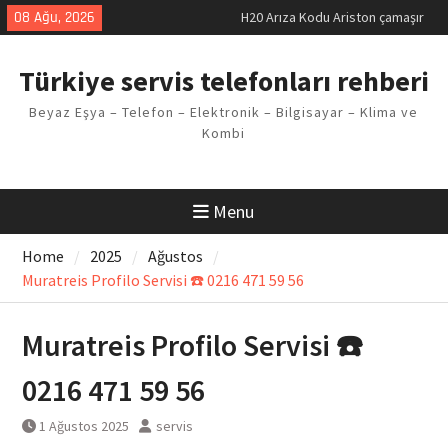
makinesi Sorunu
Skip
08 Ağu, 2026
LG kombi E2 Arızası Çözümü
to
Arçelik buzdolabı F5 Hatası
content
Çözüm Yöntemleri
Türkiye servis telefonları rehberi
Vaillant çamaşır makinesi E03
Arıza Kodu
Beyaz Eşya – Telefon – Elektronik – Bilgisayar – Klima ve
Ferroli klima E3 Arızası Çözümü
Kombi
Menu
Home
2025
Ağustos
Muratreis Profilo Servisi ☎️ 0216 471 59 56
Muratreis Profilo Servisi ☎️
0216 471 59 56
1 Ağustos 2025
servis