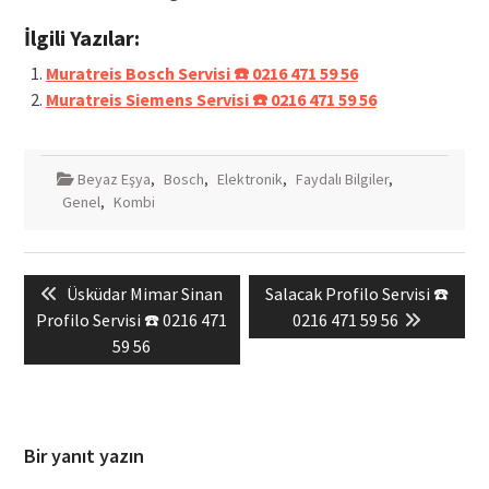
İlgili Yazılar:
Muratreis Bosch Servisi ☎️ 0216 471 59 56
Muratreis Siemens Servisi ☎️ 0216 471 59 56
Beyaz Eşya
,
Bosch
,
Elektronik
,
Faydalı Bilgiler
,
Genel
,
Kombi
Yazı
Previous
Next
Üsküdar Mimar Sinan
Salacak Profilo Servisi ☎️
gezinmesi
post:
post:
Profilo Servisi ☎️ 0216 471
0216 471 59 56
59 56
Bir yanıt yazın