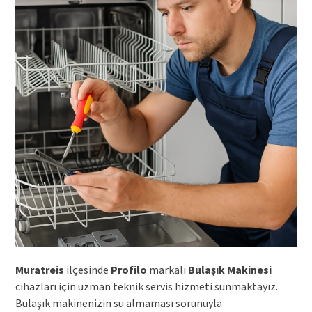
Muratreis
ilçesinde
Profilo
markalı
Bulaşık Makinesi
cihazları için uzman teknik servis hizmeti sunmaktayız.
Bulaşık makinenizin su almaması sorunuyla