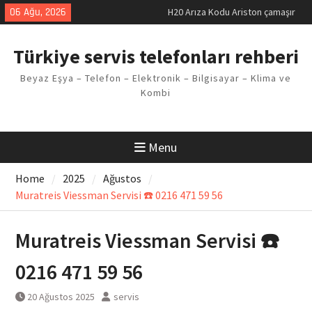
Skip
06 Ağu, 2026
H20 Arıza Kodu Ariston çamaşır
to
makinesi Sorunu
content
LG kombi E2 Arızası Çözümü
Türkiye servis telefonları rehberi
Arçelik buzdolabı F5 Hatası
Çözüm Yöntemleri
Beyaz Eşya – Telefon – Elektronik – Bilgisayar – Klima ve
Vaillant çamaşır makinesi E03
Kombi
Arıza Kodu
Ferroli klima E3 Arızası Çözümü
Menu
Home
2025
Ağustos
Muratreis Viessman Servisi ☎️ 0216 471 59 56
Muratreis Viessman Servisi ☎️
0216 471 59 56
20 Ağustos 2025
servis