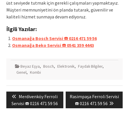
üst seviyede tutmak için gerekli çalışmaları yapmaktayız.
Müşteri memnuniyetini ön planda tutarak, güvenilir ve
kaliteli hizmet sunmaya devam ediyoruz.
İlgili Yazılar:
Osmanağa Bosch Servisi ☎️ 0216 471 59 56
Osmanağa Beko Servisi ☎️ 0541 359 4443
Beyaz Eşya
,
Bosch
,
Elektronik
,
Faydalı Bilgiler
,
Genel
,
Kombi
Yazı
Previous
Next
Merdivenköy Ferroli
Rasimpaşa Ferroli Servisi
gezinmesi
post:
post:
Servisi ☎️ 0216 471 59 56
☎️ 0216 471 59 56