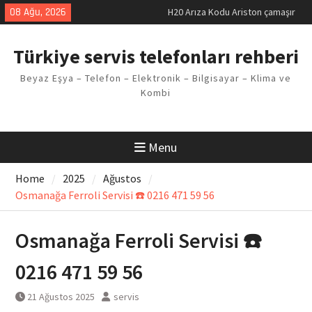
Skip
08 Ağu, 2026
H20 Arıza Kodu Ariston çamaşır
to
makinesi Sorunu
content
LG kombi E2 Arızası Çözümü
Türkiye servis telefonları rehberi
Arçelik buzdolabı F5 Hatası
Çözüm Yöntemleri
Beyaz Eşya – Telefon – Elektronik – Bilgisayar – Klima ve
Vaillant çamaşır makinesi E03
Kombi
Arıza Kodu
Ferroli klima E3 Arızası Çözümü
Menu
Home
2025
Ağustos
Osmanağa Ferroli Servisi ☎️ 0216 471 59 56
Osmanağa Ferroli Servisi ☎️
0216 471 59 56
21 Ağustos 2025
servis