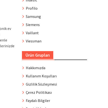
İndesit
Profilo
Samsung
Siemens
onik ev
Vaillant
i
venle
Viessman
lerinizde
Ürün Grupları
Hakkımızda
Kullanım Koşulları
Gizlilik Sözleşmesi
Çerez Politikası
Faydalı Bilgiler