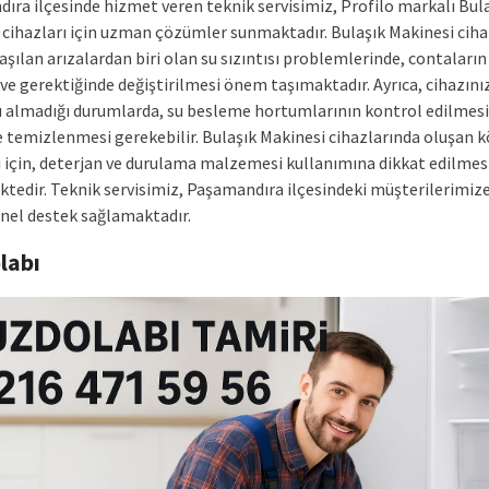
ıra ilçesinde hizmet veren teknik servisimiz, Profilo markalı Bul
 cihazları için uzman çözümler sunmaktadır. Bulaşık Makinesi ciha
laşılan arızalardan biri olan su sızıntısı problemlerinde, contaları
ve gerektiğinde değiştirilmesi önem taşımaktadır. Ayrıca, cihazını
su almadığı durumlarda, su besleme hortumlarının kontrol edilmesi
e temizlenmesi gerekebilir. Bulaşık Makinesi cihazlarında oluşan 
ı için, deterjan ve durulama malzemesi kullanımına dikkat edilmes
tedir. Teknik servisimiz, Paşamandıra ilçesindeki müşterilerimize 
nel destek sağlamaktadır.
labı