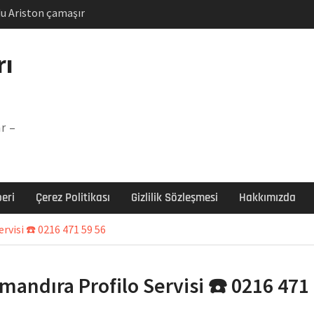
u Ariston çamaşır
unu
Arızası Çözümü
rı
labı F5 Hatası Çözüm
şır makinesi E03 Arıza
r –
 E3 Arızası Çözümü
eri
Çerez Politikası
Gizlilik Sözleşmesi
Hakkımızda
rvisi ☎️ 0216 471 59 56
mandıra Profilo Servisi ☎️ 0216 471