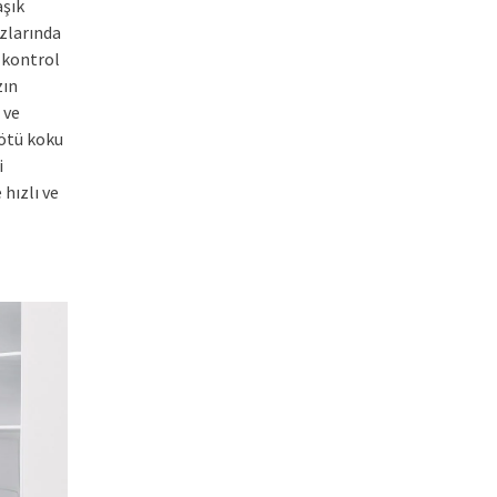
aşık
zlarında
n kontrol
zın
 ve
kötü koku
i
hızlı ve