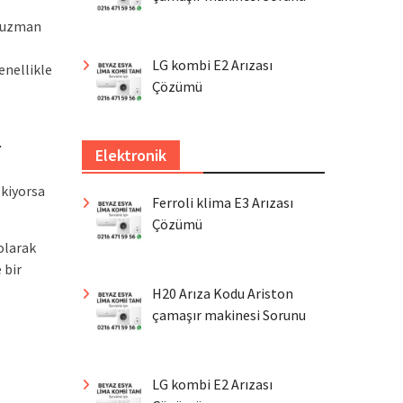
n uzman
LG kombi E2 Arızası
enellikle
Çözümü
r
Elektronik
ekiyorsa
Ferroli klima E3 Arızası
Çözümü
olarak
 bir
H20 Arıza Kodu Ariston
çamaşır makinesi Sorunu
LG kombi E2 Arızası