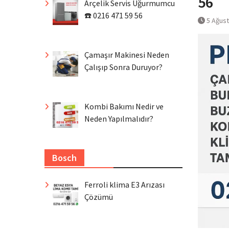
56
Arçelik Servis Uğurmumcu
☎️ 0216 471 59 56
5 Ağus
Çamaşır Makinesi Neden
Çalışıp Sonra Duruyor?
Kombi Bakımı Nedir ve
Neden Yapılmalıdır?
Bosch
Ferroli klima E3 Arızası
Çözümü