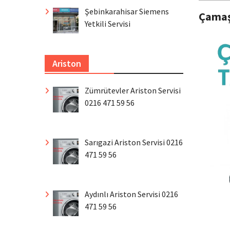
Şebinkarahisar Siemens
Çamaş
Yetkili Servisi
Ariston
Zümrütevler Ariston Servisi
0216 471 59 56
Sarıgazi Ariston Servisi 0216
471 59 56
Aydınlı Ariston Servisi 0216
471 59 56