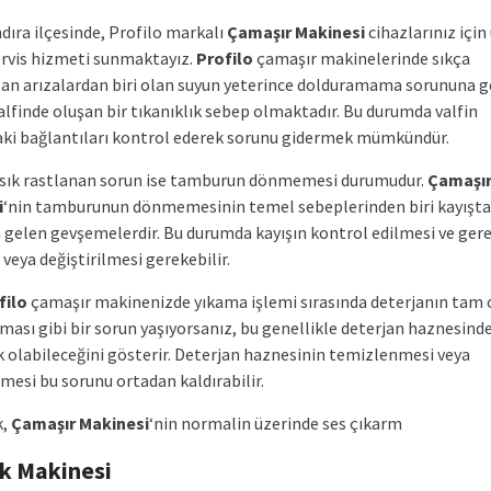
ıra ilçesinde, Profilo markalı
Çamaşır Makinesi
cihazlarınız içi
ervis hizmeti sunmaktayız.
Profilo
çamaşır makinelerinde sıkça
ılan arızalardan biri olan suyun yeterince dolduramama sorununa g
valfinde oluşan bir tıkanıklık sebep olmaktadır. Bu durumda valfin
aki bağlantıları kontrol ederek sorunu gidermek mümkündür.
r sık rastlanan sorun ise tamburun dönmemesi durumudur.
Çamaşı
i
‘nin tamburunun dönmemesinin temel sebeplerinden biri kayışta
gelen gevşemelerdir. Bu durumda kayışın kontrol edilmesi ve ger
 veya değiştirilmesi gerekebilir.
filo
çamaşır makinenizde yıkama işlemi sırasında deterjanın tam 
ası gibi bir sorun yaşıyorsanız, bu genellikle deterjan haznesinde
ık olabileceğini gösterir. Deterjan haznesinin temizlenmesi veya
lmesi bu sorunu ortadan kaldırabilir.
k,
Çamaşır Makinesi
‘nin normalin üzerinde ses çıkarm
ık Makinesi