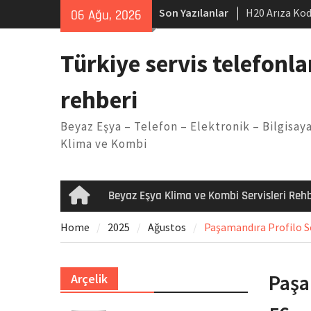
Skip
Son Yazılanlar
H20 Arıza Kod
06 Ağu, 2026
to
makinesi Sor
content
LG kombi E2 
Türkiye servis telefonla
Arçelik buzdo
Yöntemleri
rehberi
Vaillant çama
Kodu
Beyaz Eşya – Telefon – Elektronik – Bilgisaya
Ferroli klima
Klima ve Kombi
Beyaz Eşya Klima ve Kombi Servisleri Rehb
Home
Home
2025
Ağustos
Paşamandıra Profilo Se
Paşa
Arçelik