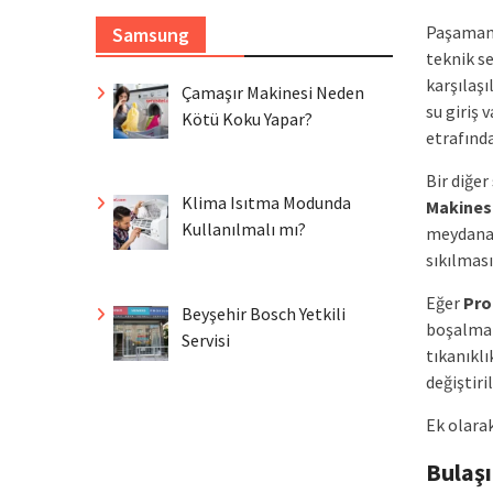
Paşamand
Samsung
teknik s
karşılaş
Çamaşır Makinesi Neden
su giriş 
Kötü Koku Yapar?
etrafınd
Bir diğe
Klima Isıtma Modunda
Makines
Kullanılmalı mı?
meydana 
sıkılması
Eğer
Pro
Beyşehir Bosch Yetkili
boşalmam
Servisi
tıkanıkl
değiştiri
Ek olara
Bulaş