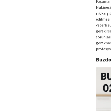
Paşamand
Makinesi
sık karşı
edilmesi 
yeterli 
gerekirs
sorunlar
gerekmek
profesyo
Buzdo