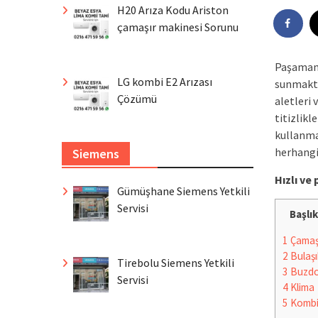
H20 Arıza Kodu Ariston
çamaşır makinesi Sorunu
Paşamand
LG kombi E2 Arızası
sunmakta
Çözümü
aletleri 
titizlikl
kullanma
herhangi 
Siemens
Hızlı v
Gümüşhane Siemens Yetkili
Servisi
Başlık
1
Çamaşı
2
Bulaşı
Tirebolu Siemens Yetkili
3
Buzdo
Servisi
4
Klima
5
Komb