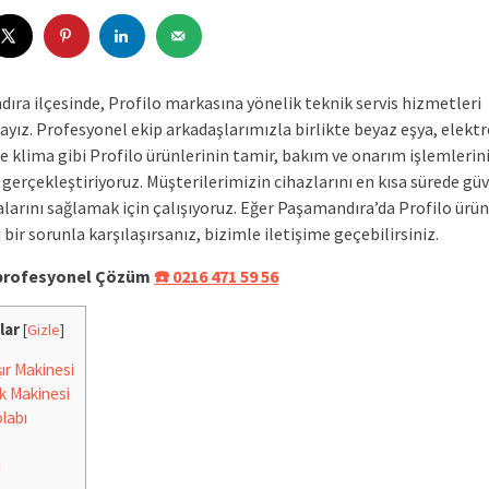
ıra ilçesinde, Profilo markasına yönelik teknik servis hizmetleri
yız. Profesyonel ekip arkadaşlarımızla birlikte beyaz eşya, elektr
ve klima gibi Profilo ürünlerinin tamir, bakım ve onarım işlemlerin
e gerçekleştiriyoruz. Müşterilerimizin cihazlarını en kısa sürede gü
larını sağlamak için çalışıyoruz. Eğer Paşamandıra’da Profilo ürün
bir sorunla karşılaşırsanız, bizimle iletişime geçebilirsiniz.
e profesyonel Çözüm
☎️ 0216 471 59 56
lar
[
Gizle
]
r Makinesi
k Makinesi
labı
i