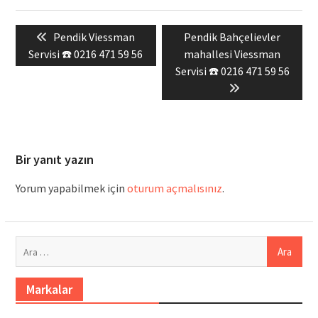
Yazı
Previous
Next
Pendik Viessman
Pendik Bahçelievler
gezinmesi
post:
post:
Servisi ☎️ 0216 471 59 56
mahallesi Viessman
Servisi ☎️ 0216 471 59 56
Bir yanıt yazın
Yorum yapabilmek için
oturum açmalısınız
.
Arama:
Markalar