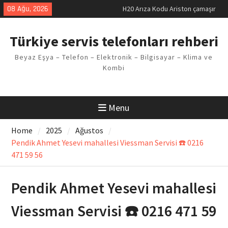
Skip
08 Ağu, 2026
H20 Arıza Kodu Ariston çamaşır
to
makinesi Sorunu
content
LG kombi E2 Arızası Çözümü
Türkiye servis telefonları rehberi
Arçelik buzdolabı F5 Hatası
Çözüm Yöntemleri
Beyaz Eşya – Telefon – Elektronik – Bilgisayar – Klima ve
Vaillant çamaşır makinesi E03
Kombi
Arıza Kodu
Ferroli klima E3 Arızası Çözümü
Menu
Home
2025
Ağustos
Pendik Ahmet Yesevi mahallesi Viessman Servisi ☎️ 0216
471 59 56
Pendik Ahmet Yesevi mahallesi
Viessman Servisi ☎️ 0216 471 59