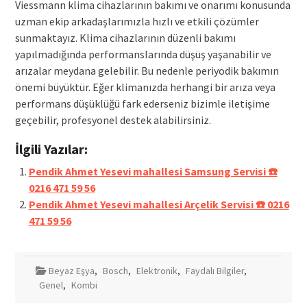
Viessmann klima cihazlarının bakımı ve onarımı konusunda
uzman ekip arkadaşlarımızla hızlı ve etkili çözümler
sunmaktayız. Klima cihazlarının düzenli bakımı
yapılmadığında performanslarında düşüş yaşanabilir ve
arızalar meydana gelebilir. Bu nedenle periyodik bakımın
önemi büyüktür. Eğer klimanızda herhangi bir arıza veya
performans düşüklüğü fark ederseniz bizimle iletişime
geçebilir, profesyonel destek alabilirsiniz.
İlgili Yazılar:
Pendik Ahmet Yesevi mahallesi Samsung Servisi ☎️
0216 471 59 56
Pendik Ahmet Yesevi mahallesi Arçelik Servisi ☎️ 0216
471 59 56
Beyaz Eşya
,
Bosch
,
Elektronik
,
Faydalı Bilgiler
,
Genel
,
Kombi