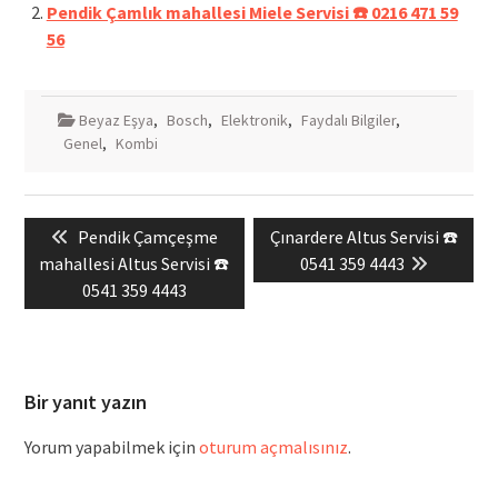
Pendik Çamlık mahallesi Miele Servisi ☎️ 0216 471 59
56
Beyaz Eşya
,
Bosch
,
Elektronik
,
Faydalı Bilgiler
,
Genel
,
Kombi
Yazı
Previous
Next
Pendik Çamçeşme
Çınardere Altus Servisi ☎️
gezinmesi
post:
post:
mahallesi Altus Servisi ☎️
0541 359 4443
0541 359 4443
Bir yanıt yazın
Yorum yapabilmek için
oturum açmalısınız
.