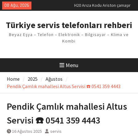
makinesi Sorunu
Skip
08 Ağu, 2026
LG kombi E2 Arızası Çözümü
to
Arçelik buzdolabı F5 Hatası
content
Çözüm Yöntemleri
Türkiye servis telefonları rehberi
Vaillant çamaşır makinesi E03
Arıza Kodu
Beyaz Eşya – Telefon – Elektronik – Bilgisayar – Klima ve
Ferroli klima E3 Arızası Çözümü
Kombi
Menu
Home
2025
Ağustos
Pendik Çamlık mahallesi Altus Servisi ☎️ 0541 359 4443
Pendik Çamlık mahallesi Altus
Servisi ☎️ 0541 359 4443
16 Ağustos 2025
servis