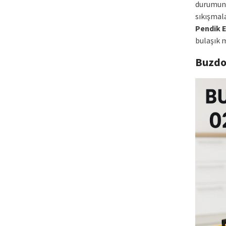
durumund
sıkışmala
Pendik E
bulaşık 
Buzdo