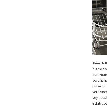
Pendik E
hizmet ve
durumuna
sorununda
detaylı o
yeterinc
veya püs
etkili ç