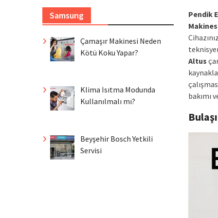
Pendik E
Samsung
Makines
Cihazını
Çamaşır Makinesi Neden
teknisyen
Kötü Koku Yapar?
Altus
çam
kaynaklan
çalışmas
Klima Isıtma Modunda
bakımı ve
Kullanılmalı mı?
Bulaş
Beyşehir Bosch Yetkili
Servisi