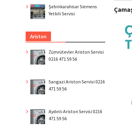
Şebinkarahisar Siemens
Çamaş
Yetkili Servisi
Ariston
Zümrütevler Ariston Servisi
0216 471 59 56
Sarıgazi Ariston Servisi 0216
471 59 56
Aydınlı Ariston Servisi 0216
471 59 56