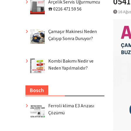
0541
Arçelik Servis Uğurmumcu
☎️ 0216 471 59 56
16 Ağu
Çamaşır Makinesi Neden
Çalışıp Sonra Duruyor?
Kombi Bakımı Nedir ve
Neden Yapılmalıdır?
Bosch
Ferroli klima E3 Arızası
Çözümü