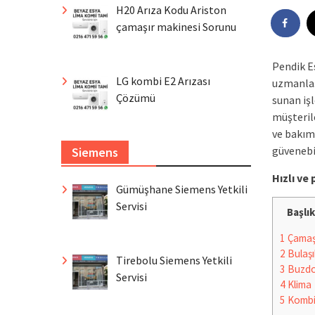
H20 Arıza Kodu Ariston
çamaşır makinesi Sorunu
Pendik E
LG kombi E2 Arızası
uzmanlaşm
Çözümü
sunan işl
müşterile
ve bakım
güvenebil
Siemens
Hızlı v
Gümüşhane Siemens Yetkili
Servisi
Başlık
1
Çamaşı
2
Bulaşı
Tirebolu Siemens Yetkili
3
Buzdo
Servisi
4
Klima
5
Komb