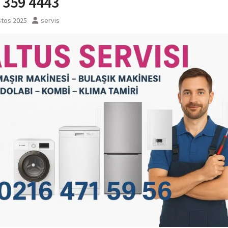
 359 4443
stos 2025
servis