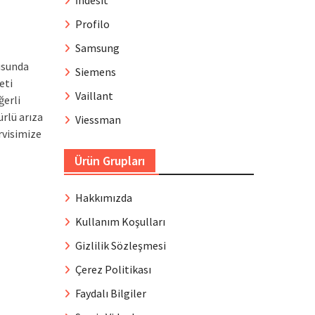
İndesit
Profilo
Samsung
usunda
Siemens
eti
Vaillant
ğerli
ürlü arıza
Viessman
rvisimize
Ürün Grupları
Hakkımızda
Kullanım Koşulları
Gizlilik Sözleşmesi
Çerez Politikası
Faydalı Bilgiler