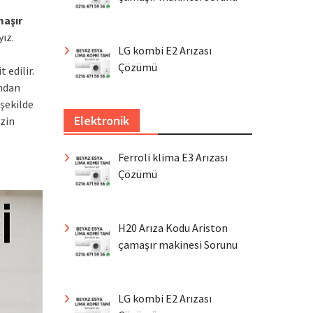
aşır
yız.
LG kombi E2 Arızası
Çözümü
 edilir.
ından
 şekilde
Elektronik
zin
Ferroli klima E3 Arızası
Çözümü
H20 Arıza Kodu Ariston
çamaşır makinesi Sorunu
LG kombi E2 Arızası