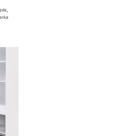
zde,
rka