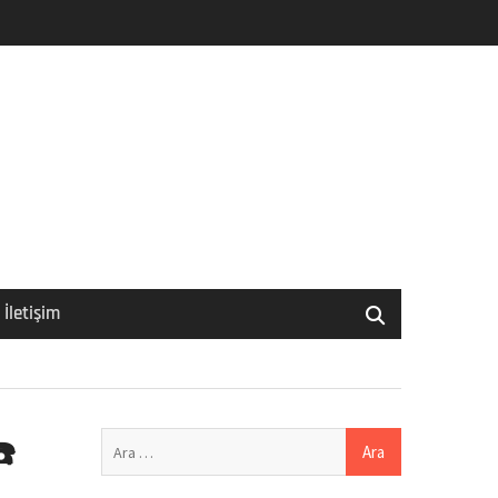
İletişim
Arama:
☎️