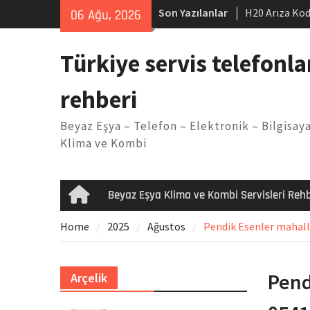
Skip
Son Yazılanlar
H20 Arıza Kod
06 Ağu, 2026
to
makinesi Sor
content
LG kombi E2 
Türkiye servis telefonla
Arçelik buzdo
Yöntemleri
rehberi
Vaillant çama
Kodu
Beyaz Eşya – Telefon – Elektronik – Bilgisaya
Ferroli klima
Klima ve Kombi
Beyaz Eşya Klima ve Kombi Servisleri Rehb
Home
Home
2025
Ağustos
Pendik Esenler mahalle
Pend
Arçelik