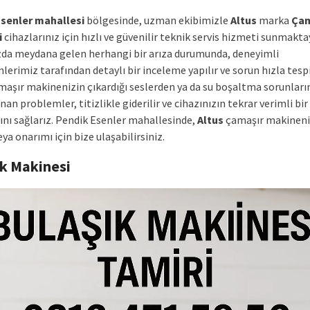
senler mahallesi
bölgesinde, uzman ekibimizle
Altus
marka
Çam
i
cihazlarınız için hızlı ve güvenilir teknik servis hizmeti sunmakta
zda meydana gelen herhangi bir arıza durumunda, deneyimli
lerimiz tarafından detaylı bir inceleme yapılır ve sorun hızla tespit
aşır makinenizin çıkardığı seslerden ya da su boşaltma sorunlar
an problemler, titizlikle giderilir ve cihazınızın tekrar verimli bir
ını sağlarız. Pendik Esenler mahallesinde,
Altus
çamaşır makineni
ya onarımı için bize ulaşabilirsiniz.
ık Makinesi