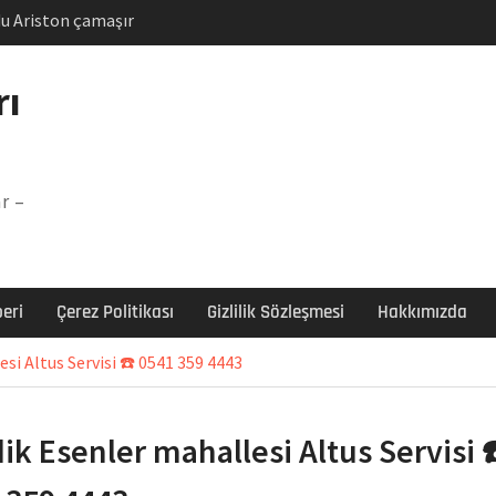
u Ariston çamaşır
unu
Arızası Çözümü
rı
labı F5 Hatası Çözüm
şır makinesi E03 Arıza
r –
 E3 Arızası Çözümü
eri
Çerez Politikası
Gizlilik Sözleşmesi
Hakkımızda
si Altus Servisi ☎️ 0541 359 4443
ik Esenler mahallesi Altus Servisi 