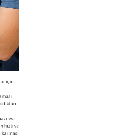
ar için
a
maması
klıkları
haznesi
 hızlı ve
çıkarması