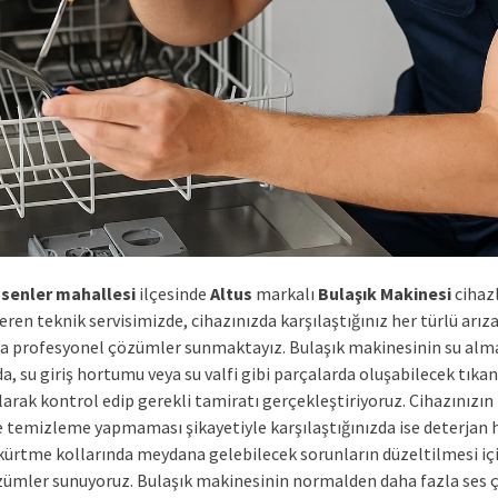
senler mahallesi
ilçesinde
Altus
markalı
Bulaşık Makinesi
cihazl
ren teknik servisimizde, cihazınızda karşılaştığınız her türlü arız
 profesyonel çözümler sunmaktayız. Bulaşık makinesinin su al
, su giriş hortumu veya su valfi gibi parçalarda oluşabilecek tıkanı
larak kontrol edip gerekli tamiratı gerçekleştiriyoruz. Cihazınızın
e temizleme yapmaması şikayetiyle karşılaştığınızda ise deterjan 
kürtme kollarında meydana gelebilecek sorunların düzeltilmesi için
özümler sunuyoruz. Bulaşık makinesinin normalden daha fazla ses 