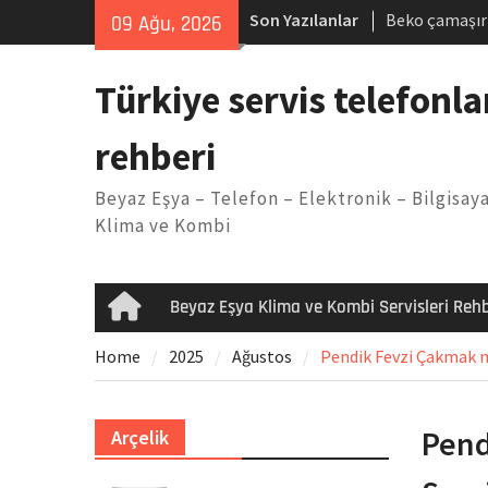
Skip
Son Yazılanlar
Beko çamaşır
09 Ağu, 2026
to
Demirdöküm b
content
Demirdöküm ç
Türkiye servis telefonla
Arızası Çözü
E02 Arıza Ko
rehberi
Viessmann ko
Yöntemleri
Beyaz Eşya – Telefon – Elektronik – Bilgisaya
Klima ve Kombi
Beyaz Eşya Klima ve Kombi Servisleri Rehb
Home
Home
2025
Ağustos
Pendik Fevzi Çakmak ma
Pend
Arçelik