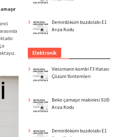
Çamaşır
Demirdöküm buzdolabı E1
imli
Arıza Kodu
 arasında
tadır.
rça
Elektronik
aktayız.
Viessmann kombi F3 Hatası
Çözüm Yöntemleri
Beko çamaşır makinesi SUD
Arıza Kodu
Demirdöküm buzdolabı E1