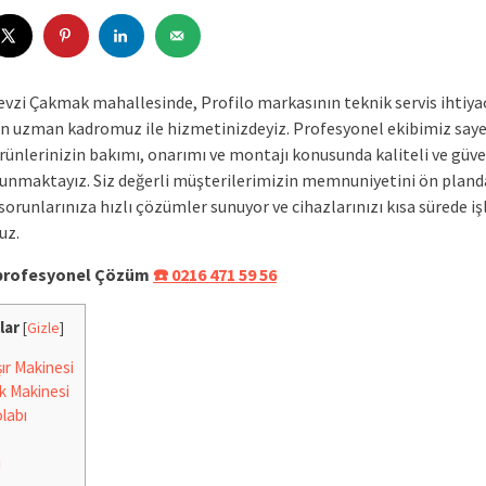
evzi Çakmak mahallesinde, Profilo markasının teknik servis ihtiyaç
an uzman kadromuz ile hizmetinizdeyiz. Profesyonel ekibimiz saye
rünlerinizin bakımı, onarımı ve montajı konusunda kaliteli ve güven
unmaktayız. Siz değerli müşterilerimizin memnuniyetini ön pland
sorunlarınıza hızlı çözümler sunuyor ve cihazlarınızı kısa sürede iş
uz.
e profesyonel Çözüm
☎️ 0216 471 59 56
lar
[
Gizle
]
r Makinesi
k Makinesi
labı
i