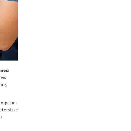
inesi
rvis
iriş
pompasını
yetersizse
ı