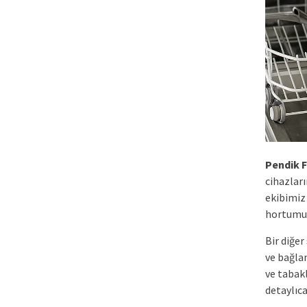
Pendik 
cihazlar
ekibimiz
hortumun
Bir diğe
ve bağlan
ve tabakl
detaylıc