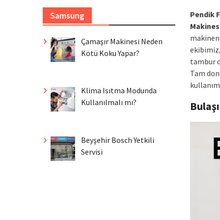
Pendik 
Samsung
Makines
makineni
Çamaşır Makinesi Neden
ekibimiz,
Kötü Koku Yapar?
tambur d
Tam dona
kullanım
Klima Isıtma Modunda
Kullanılmalı mı?
Bulaş
Beyşehir Bosch Yetkili
Servisi