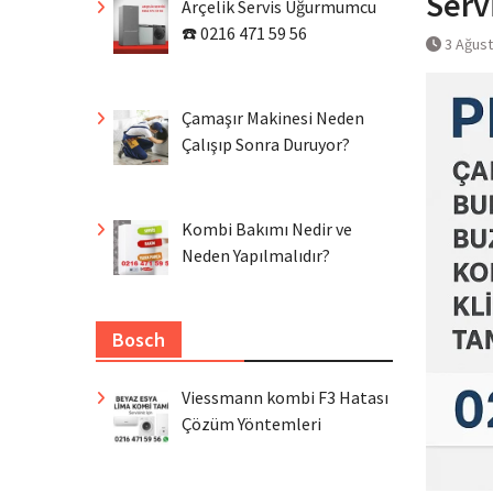
Serv
Arçelik Servis Uğurmumcu
☎️ 0216 471 59 56
3 Ağus
Çamaşır Makinesi Neden
Çalışıp Sonra Duruyor?
Kombi Bakımı Nedir ve
Neden Yapılmalıdır?
Bosch
Viessmann kombi F3 Hatası
Çözüm Yöntemleri