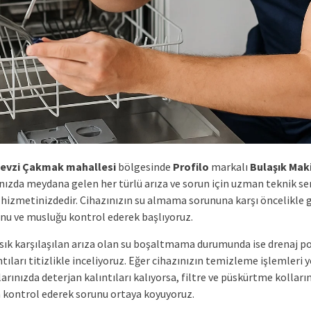
Fevzi Çakmak mahallesi
bölgesinde
Profilo
markalı
Bulaşık Mak
ınızda meydana gelen her türlü arıza ve sorun için uzman teknik se
 hizmetinizdedir. Cihazınızın su almama sorununa karşı öncelikle g
u ve musluğu kontrol ederek başlıyoruz.
r sık karşılaşılan arıza olan su boşaltmama durumunda ise drenaj 
tıları titizlikle inceliyoruz. Eğer cihazınızın temizleme işlemleri 
arınızda deterjan kalıntıları kalıyorsa, filtre ve püskürtme kolların
a kontrol ederek sorunu ortaya koyuyoruz.