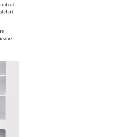
kontrol
aleleri
re
rsiniz.