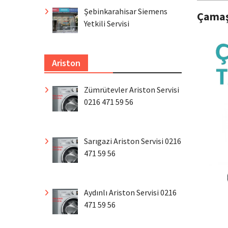
Şebinkarahisar Siemens
Çamaş
Yetkili Servisi
Ariston
Zümrütevler Ariston Servisi
0216 471 59 56
Sarıgazi Ariston Servisi 0216
471 59 56
Aydınlı Ariston Servisi 0216
471 59 56