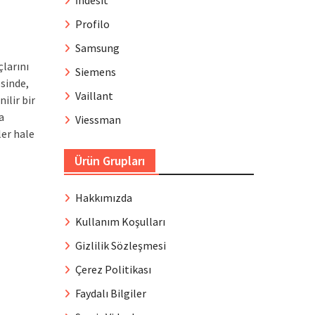
İndesit
Profilo
Samsung
larını
Siemens
sinde,
Vaillant
ilir bir
a
Viessman
ler hale
Ürün Grupları
Hakkımızda
Kullanım Koşulları
Gizlilik Sözleşmesi
Çerez Politikası
Faydalı Bilgiler