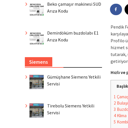
Beko çamaşır makinesi SUD
Arıza Kodu
Pendik F
Demirdöküm buzdolabı E1
karşılay
Arıza Kodu
Profilo ü
hizmet s
tutarak, 
getiriyor
Siemens
Hızlı v
Gümüşhane Siemens Yetkili
Servisi
Başlık
1
Çamaşı
2
Bulaşı
Tirebolu Siemens Yetkili
3
Buzdo
Servisi
4
Klima
5
Komb