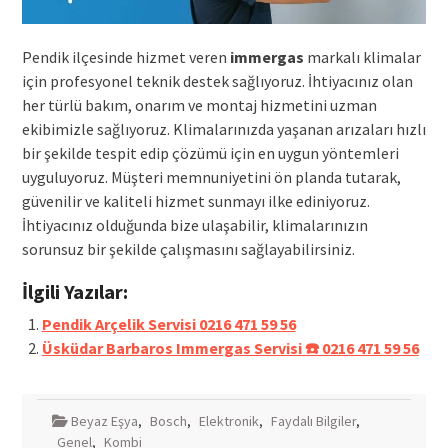
Pendik ilçesinde hizmet veren
immergas
markalı klimalar
için profesyonel teknik destek sağlıyoruz. İhtiyacınız olan
her türlü bakım, onarım ve montaj hizmetini uzman
ekibimizle sağlıyoruz. Klimalarınızda yaşanan arızaları hızlı
bir şekilde tespit edip çözümü için en uygun yöntemleri
uyguluyoruz. Müşteri memnuniyetini ön planda tutarak,
güvenilir ve kaliteli hizmet sunmayı ilke ediniyoruz.
İhtiyacınız olduğunda bize ulaşabilir, klimalarınızın
sorunsuz bir şekilde çalışmasını sağlayabilirsiniz.
İlgili Yazılar:
Pendik Arçelik Servisi 0216 471 59 56
Üsküdar Barbaros Immergas Servisi ☎️ 0216 471 59 56
Beyaz Eşya
,
Bosch
,
Elektronik
,
Faydalı Bilgiler
,
Genel
,
Kombi