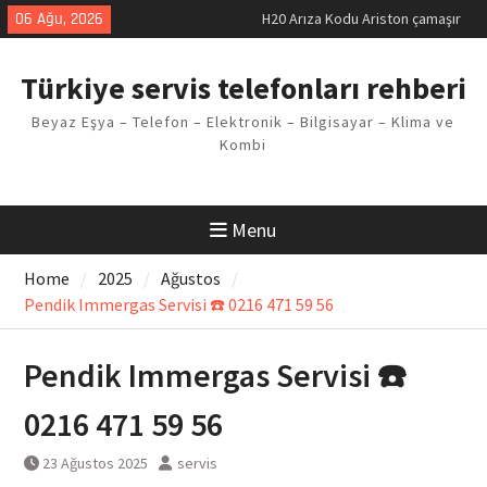
Skip
06 Ağu, 2026
H20 Arıza Kodu Ariston çamaşır
to
makinesi Sorunu
content
LG kombi E2 Arızası Çözümü
Türkiye servis telefonları rehberi
Arçelik buzdolabı F5 Hatası
Çözüm Yöntemleri
Beyaz Eşya – Telefon – Elektronik – Bilgisayar – Klima ve
Vaillant çamaşır makinesi E03
Kombi
Arıza Kodu
Ferroli klima E3 Arızası Çözümü
Menu
Home
2025
Ağustos
Pendik Immergas Servisi ☎️ 0216 471 59 56
Pendik Immergas Servisi ☎️
0216 471 59 56
23 Ağustos 2025
servis