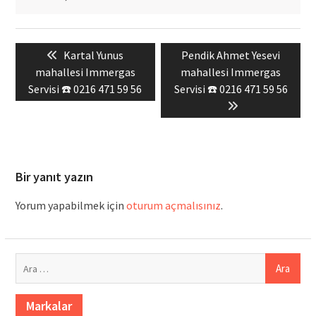
Yazı
Previous
Next
Kartal Yunus
Pendik Ahmet Yesevi
gezinmesi
post:
post:
mahallesi Immergas
mahallesi Immergas
Servisi ☎️ 0216 471 59 56
Servisi ☎️ 0216 471 59 56
Bir yanıt yazın
Yorum yapabilmek için
oturum açmalısınız
.
Arama:
Markalar