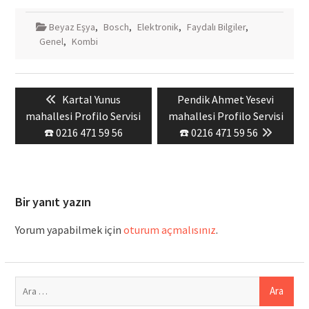
Beyaz Eşya
,
Bosch
,
Elektronik
,
Faydalı Bilgiler
,
Genel
,
Kombi
Yazı
Previous
Next
Kartal Yunus
Pendik Ahmet Yesevi
gezinmesi
post:
post:
mahallesi Profilo Servisi
mahallesi Profilo Servisi
☎️ 0216 471 59 56
☎️ 0216 471 59 56
Bir yanıt yazın
Yorum yapabilmek için
oturum açmalısınız
.
Arama: