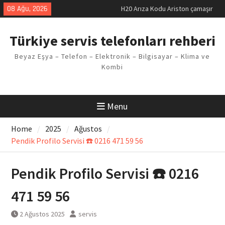
Skip
08 Ağu, 2026
LG kombi E2 Arızası Çözümü
to
Arçelik buzdolabı F5 Hatası
content
Çözüm Yöntemleri
Türkiye servis telefonları rehberi
Vaillant çamaşır makinesi E03
Arıza Kodu
Beyaz Eşya – Telefon – Elektronik – Bilgisayar – Klima ve
Ferroli klima E3 Arızası Çözümü
Kombi
Menu
Home
2025
Ağustos
Pendik Profilo Servisi ☎️ 0216 471 59 56
Pendik Profilo Servisi ☎️ 0216
471 59 56
2 Ağustos 2025
servis