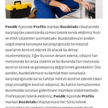
Pendik
ilçesinde
Profilo
markalı
Buzdolabı
cihazlarında
karşılaşılan sıkıntılarda uzman teknik servis ekibimiz hızlı
ve etkili çözümler sunmaktadır. Buzdolabınızın aniden
soğutmama sorunuyla karşılaştığınızda termostat
ayarlarını kontrol ederek ilk olarak bu detayı
incelemekteyiz. Eğer bu sorun devam ederse, cihazın fan
motorunda bir arıza olabilir ve bu durumda fan motorunu
kontrol etmek ve gerekiyorsa değiştirmek gerekebilir. Öte
yandan, buzdolabınızın su damlatması sorunuyla
karşılaştığınızda ise su tahliye hattını kontrol ederek tıkalı
olup olmadığını kontrol ediyoruz. Bu hattın temizlenmesi
durumunda sorunun giderilmesi mümkün olabilmektedir.
Profesyonel teknik ekibimiz,
Pendik
ilçesinde
Profilo
markalı
Buzdolabı
cihazlarınızın her türlü teknik
arızasında size yardımcı olmaktan memnuniyet duyar.