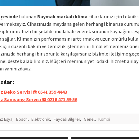
lçesinde
bulunan
Baymak markalı klima
cihazlarınız için teknik 
vermekteyiz. Cihazınızda meydana gelen herhangi bir arıza duru
iplerimiz hızlı bir şekilde müdahale ederek sorunun kaynağını tes
 sağlar. Klimanızın performansını arttırmak ve uzun ömürlü kull
 için düzenli bakım ve temizlik işlemlerini ihmal etmemeniz önem
zınızda herhangi bir sorunla karşılaşırsanız bizimle iletişime geçeb
nel destek alabilirsiniz. Müşteri memnuniyeti odaklı hizmet anlay
n yanınızdayız.
azılar:
z Beko Servisi ☎️ 0541 359 4443
z Samsung Servisi ☎️ 0216 471 59 56
z Eşya
,
Bosch
,
Elektronik
,
Faydalı Bilgiler
,
Genel
,
Kombi