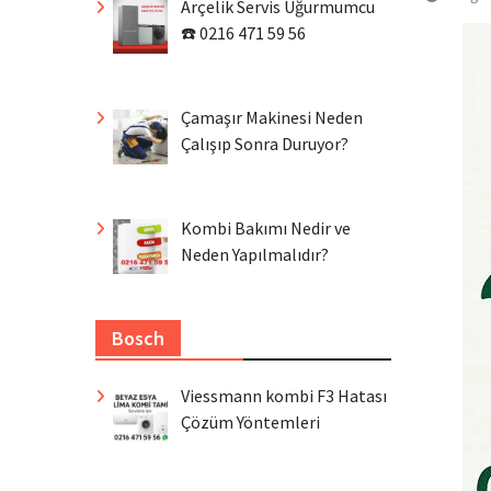
Arçelik Servis Uğurmumcu
☎️ 0216 471 59 56
Çamaşır Makinesi Neden
Çalışıp Sonra Duruyor?
Kombi Bakımı Nedir ve
Neden Yapılmalıdır?
Bosch
Viessmann kombi F3 Hatası
Çözüm Yöntemleri