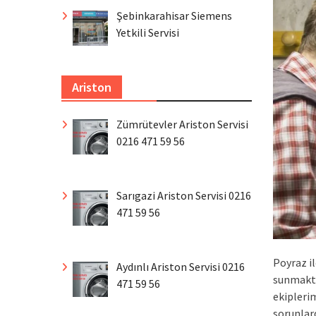
Şebinkarahisar Siemens
Yetkili Servisi
Ariston
Zümrütevler Ariston Servisi
0216 471 59 56
Sarıgazi Ariston Servisi 0216
471 59 56
Poyraz i
Aydınlı Ariston Servisi 0216
sunmakta
471 59 56
ekipleri
sorunlard