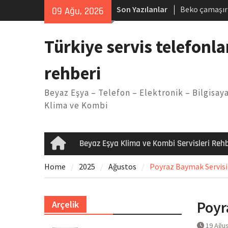
Skip
Son Yazılanlar
Beko çamaşır
09 Ağu, 2026
to
Demirdöküm b
content
Demirdöküm ç
Türkiye servis telefonla
Arızası Çözü
E02 Arıza Ko
rehberi
Viessmann ko
Yöntemleri
Beyaz Eşya – Telefon – Elektronik – Bilgisaya
Klima ve Kombi
Beyaz Eşya Klima ve Kombi Servisleri Rehb
Home
Home
2025
Ağustos
Poyraz Baymak Servisi 
Poyr
Arçelik
19 Ağu