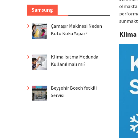
olmaktan
Samsung
performa
sunmakta
Çamaşır Makinesi Neden
Klima
Kötü Koku Yapar?
Klima Isıtma Modunda
Kullanılmalı mı?
Beyşehir Bosch Yetkili
Servisi