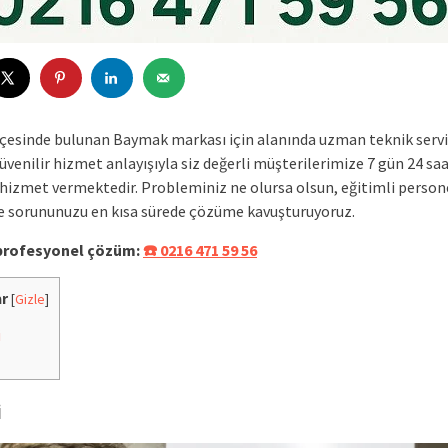
lçesinde bulunan Baymak markası için alanında uzman teknik servi
güvenilir hizmet anlayışıyla siz değerli müşterilerimize 7 gün 24 sa
hizmet vermektedir. Probleminiz ne olursa olsun, eğitimli person
e sorununuzu en kısa sürede çözüme kavuşturuyoruz.
 profesyonel çözüm:
☎️ 0216 471 59 56
ar
[
Gizle
]
i
i