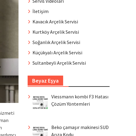
Servis Videoları
İletişim
Kavacık Arçelik Servisi
Kurtköy Arçelik Servisi
Soğanlık Arçelik Servisi
Küçükyalı Arçelik Servisi
Sultanbeyli Arçelik Servisi
Beyaz Eşya
Viessmann kombi F3 Hatası
Çözüm Yöntemleri
hizmeti
zman
Beko çamaşır makinesi SUD
n
Arıza Kodu
yardımcı