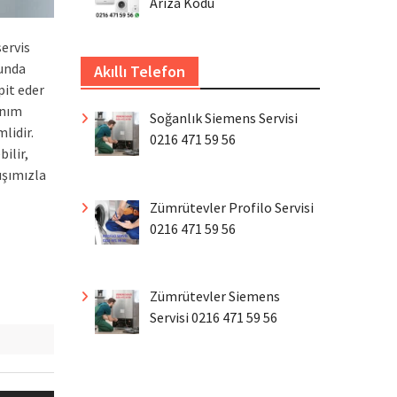
Arıza Kodu
servis
munda
Akıllı Telefon
pit eder
anım
Soğanlık Siemens Servisi
lidir.
0216 471 59 56
ilir,
ışımızla
Zümrütevler Profilo Servisi
0216 471 59 56
Zümrütevler Siemens
Servisi 0216 471 59 56