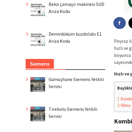
Beko çamaşır makinesi SUD
Arıza Kodu
Demirdöküm buzdolabı E1
Arıza Kodu
Poyraz i
hızlı ve 
boyunca 
sayesind
Siemens
Hızlı ve
Gümüşhane Siemens Yetkili
Servisi
Başlıkl
1
Komb
2
Klima
Tirebolu Siemens Yetkili
Servisi
Komb