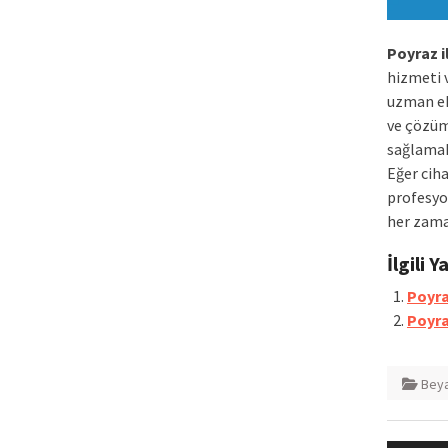
Poyraz i
hizmeti 
uzman ek
ve çözüm
sağlamak
Eğer ciha
profesyo
her zama
İlgili Y
Poyra
Poyra
Beya
Yazı