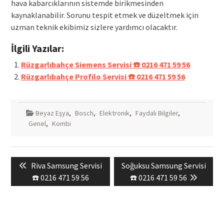
hava kabarcıklarının sistemde birikmesinden
kaynaklanabilir. Sorunu tespit etmek ve düzeltmek için
uzman teknik ekibimiz sizlere yardımcı olacaktır.
İlgili Yazılar:
Rüzgarlıbahçe Siemens Servisi ☎️ 0216 471 59 56
Rüzgarlıbahçe Profilo Servisi ☎️ 0216 471 59 56
Beyaz Eşya
,
Bosch
,
Elektronik
,
Faydalı Bilgiler
,
Genel
,
Kombi
Yazı
Previous
Next
Riva Samsung Servisi
Soğuksu Samsung Servisi
gezinmesi
post:
post:
☎️ 0216 471 59 56
☎️ 0216 471 59 56