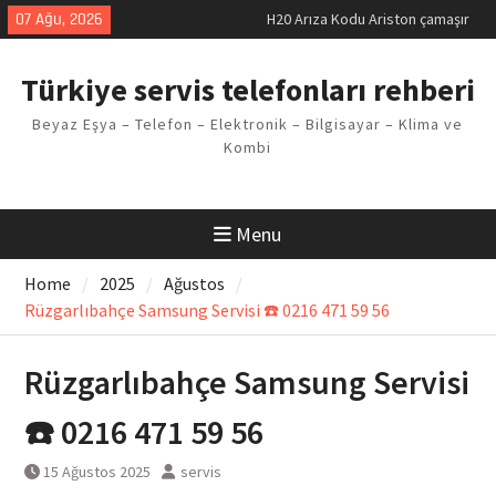
makinesi Sorunu
Skip
07 Ağu, 2026
LG kombi E2 Arızası Çözümü
to
Arçelik buzdolabı F5 Hatası
content
Çözüm Yöntemleri
Türkiye servis telefonları rehberi
Vaillant çamaşır makinesi E03
Arıza Kodu
Beyaz Eşya – Telefon – Elektronik – Bilgisayar – Klima ve
Ferroli klima E3 Arızası Çözümü
Kombi
Menu
Home
2025
Ağustos
Rüzgarlıbahçe Samsung Servisi ☎️ 0216 471 59 56
Rüzgarlıbahçe Samsung Servisi
☎️ 0216 471 59 56
15 Ağustos 2025
servis