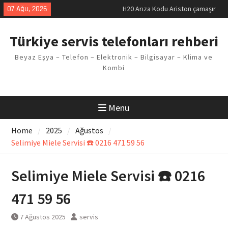
Skip
07 Ağu, 2026
LG kombi E2 Arızası Çözümü
to
Arçelik buzdolabı F5 Hatası
content
Çözüm Yöntemleri
Türkiye servis telefonları rehberi
Vaillant çamaşır makinesi E03
Arıza Kodu
Beyaz Eşya – Telefon – Elektronik – Bilgisayar – Klima ve
Ferroli klima E3 Arızası Çözümü
Kombi
Menu
Home
2025
Ağustos
Selimiye Miele Servisi ☎️ 0216 471 59 56
Selimiye Miele Servisi ☎️ 0216
471 59 56
7 Ağustos 2025
servis