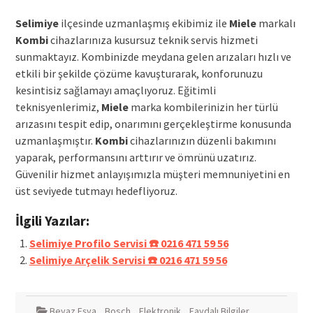
Selimiye
ilçesinde uzmanlaşmış ekibimiz ile
Miele
markalı
Kombi
cihazlarınıza kusursuz teknik servis hizmeti
sunmaktayız. Kombinizde meydana gelen arızaları hızlı ve
etkili bir şekilde çözüme kavuşturarak, konforunuzu
kesintisiz sağlamayı amaçlıyoruz. Eğitimli
teknisyenlerimiz,
Miele
marka kombilerinizin her türlü
arızasını tespit edip, onarımını gerçekleştirme konusunda
uzmanlaşmıştır.
Kombi
cihazlarınızın düzenli bakımını
yaparak, performansını arttırır ve ömrünü uzatırız.
Güvenilir hizmet anlayışımızla müşteri memnuniyetini en
üst seviyede tutmayı hedefliyoruz.
İlgili Yazılar:
Selimiye Profilo Servisi ☎️ 0216 471 59 56
Selimiye Arçelik Servisi ☎️ 0216 471 59 56
Beyaz Eşya
,
Bosch
,
Elektronik
,
Faydalı Bilgiler
,