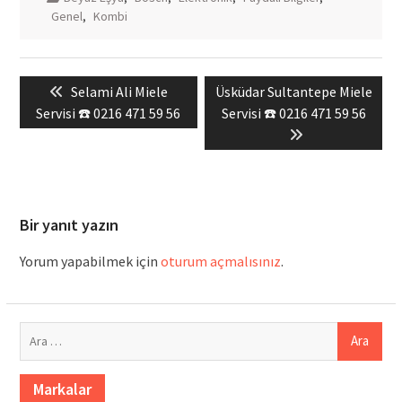
Genel
,
Kombi
Yazı
Previous
Next
Selami Ali Miele
Üsküdar Sultantepe Miele
gezinmesi
post:
post:
Servisi ☎️ 0216 471 59 56
Servisi ☎️ 0216 471 59 56
Bir yanıt yazın
Yorum yapabilmek için
oturum açmalısınız
.
Arama:
Markalar