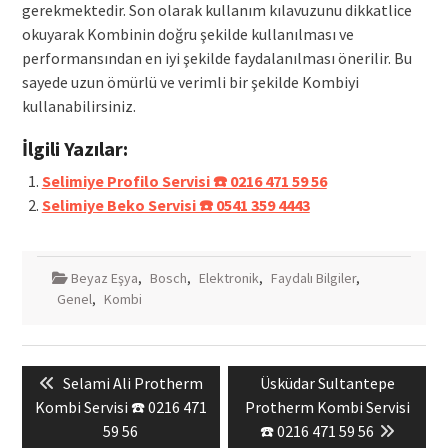
gerekmektedir. Son olarak kullanım kılavuzunu dikkatlice
okuyarak Kombinin doğru şekilde kullanılması ve
performansından en iyi şekilde faydalanılması önerilir. Bu
sayede uzun ömürlü ve verimli bir şekilde Kombiyi
kullanabilirsiniz.
İlgili Yazılar:
Selimiye Profilo Servisi ☎️ 0216 471 59 56
Selimiye Beko Servisi ☎️ 0541 359 4443
Beyaz Eşya
,
Bosch
,
Elektronik
,
Faydalı Bilgiler
,
Genel
,
Kombi
Yazı
Previous
Next
Selami Ali Protherm
Üsküdar Sultantepe
gezinmesi
post:
post:
Kombi Servisi ☎️ 0216 471
Protherm Kombi Servisi
59 56
☎️ 0216 471 59 56