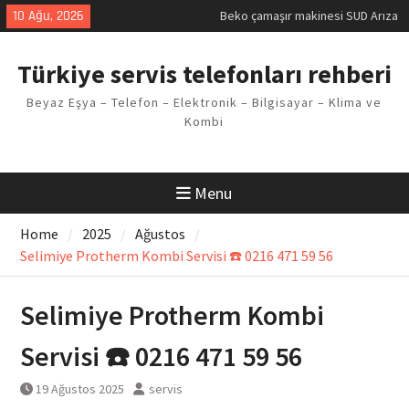
Skip
10 Ağu, 2026
Beko çamaşır makinesi SUD Arıza
to
Kodu
content
Demirdöküm buzdolabı E1 Arıza
Türkiye servis telefonları rehberi
Kodu
Demirdöküm çamaşır makinesi E5
Beyaz Eşya – Telefon – Elektronik – Bilgisayar – Klima ve
Arızası Çözümü
Kombi
E02 Arıza Kodu Regal kombi
Sorunu
Viessmann kombi F3 Hatası
Çözüm Yöntemleri
Menu
Home
2025
Ağustos
Selimiye Protherm Kombi Servisi ☎️ 0216 471 59 56
Selimiye Protherm Kombi
Servisi ☎️ 0216 471 59 56
19 Ağustos 2025
servis