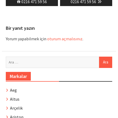
post:
post:
☎️ 0216 471 59 56
0216 471 59 56
Bir yanıt yazın
Yorum yapabilmek için
oturum açmalısınız
.
Arama:
Markalar
Aeg
Altus
Arçelik
Ariston