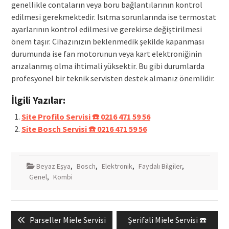
genellikle contaların veya boru bağlantılarının kontrol
edilmesi gerekmektedir. Isıtma sorunlarında ise termostat
ayarlarının kontrol edilmesi ve gerekirse değiştirilmesi
önem taşır. Cihazınızın beklenmedik şekilde kapanması
durumunda ise fan motorunun veya kart elektroniğinin
arızalanmış olma ihtimali yüksektir. Bu gibi durumlarda
profesyonel bir teknik servisten destek almanız önemlidir.
İlgili Yazılar:
Site Profilo Servisi ☎️ 0216 471 59 56
Site Bosch Servisi ☎️ 0216 471 59 56
Beyaz Eşya
,
Bosch
,
Elektronik
,
Faydalı Bilgiler
,
Genel
,
Kombi
Yazı
Previous
Next
Parseller Miele Servisi
Şerifali Miele Servisi ☎️
gezinmesi