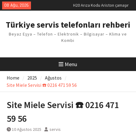
makinesi Sorunu
Skip
08 Ağu, 2026
LG kombi E2 Arızası Çözümü
to
Arçelik buzdolabı F5 Hatası
content
Çözüm Yöntemleri
Türkiye servis telefonları rehberi
Vaillant çamaşır makinesi E03
Arıza Kodu
Beyaz Eşya – Telefon – Elektronik – Bilgisayar – Klima ve
Ferroli klima E3 Arızası Çözümü
Kombi
Menu
Home
2025
Ağustos
Site Miele Servisi ☎️ 0216 471 59 56
Site Miele Servisi ☎️ 0216 471
59 56
10 Ağustos 2025
servis