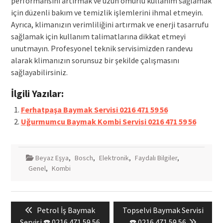
performansını artırmak ve uzun ömürlü kullanım sağlamak
için düzenli bakım ve temizlik işlemlerini ihmal etmeyin.
Ayrıca, klimanızın verimliliğini artırmak ve enerji tasarrufu
sağlamak için kullanım talimatlarına dikkat etmeyi
unutmayın. Profesyonel teknik servisimizden randevu
alarak klimanızın sorunsuz bir şekilde çalışmasını
sağlayabilirsiniz.
İlgili Yazılar:
Ferhatpaşa Baymak Servisi 0216 471 59 56
Uğurmumcu Baymak Kombi Servisi 0216 471 59 56
Beyaz Eşya
,
Bosch
,
Elektronik
,
Faydalı Bilgiler
,
Genel
,
Kombi
Yazı
Previous
Next
Petrol İş Baymak
Topselvi Baymak Servisi
gezinmesi
post:
post:
Servisi ☎️ 0216 471 59 56
☎️ 0216 471 59 56