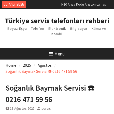
Skip
08 Ağu, 2026
H20 Arıza Kodu Ariston çamaşır
to
makinesi Sorunu
content
LG kombi E2 Arızası Çözümü
Türkiye servis telefonları rehberi
Arçelik buzdolabı F5 Hatası
Çözüm Yöntemleri
Beyaz Eşya – Telefon – Elektronik – Bilgisayar – Klima ve
Vaillant çamaşır makinesi E03
Kombi
Arıza Kodu
Ferroli klima E3 Arızası Çözümü
Menu
Home
2025
Ağustos
Soğanlık Baymak Servisi ☎️ 0216 471 59 56
Soğanlık Baymak Servisi ☎️
0216 471 59 56
18 Ağustos 2025
servis