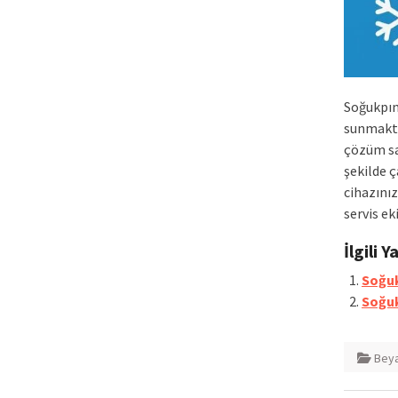
Soğukpın
sunmaktay
çözüm sağ
şekilde 
cihazını
servis e
İlgili Y
Soğuk
Soğuk
Beya