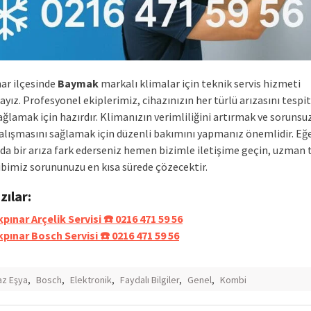
ar ilçesinde
Baymak
markalı klimalar için teknik servis hizmeti
ız. Profesyonel ekiplerimiz, cihazınızın her türlü arızasını tespit
lamak için hazırdır. Klimanızın verimliliğini artırmak ve sorunsuz
çalışmasını sağlamak için düzenli bakımını yapmanız önemlidir. Eğ
zda bir arıza fark ederseniz hemen bizimle iletişime geçin, uzman 
kibimiz sorununuzu en kısa sürede çözecektir.
azılar:
pınar Arçelik Servisi ☎️ 0216 471 59 56
pınar Bosch Servisi ☎️ 0216 471 59 56
z Eşya
,
Bosch
,
Elektronik
,
Faydalı Bilgiler
,
Genel
,
Kombi