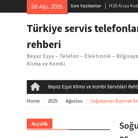
Skip
Son Yazılanlar
H20 Arıza Kod
08 Ağu, 2026
to
makinesi Sor
content
LG kombi E2 
Türkiye servis telefonla
Arçelik buzdo
Yöntemleri
rehberi
Vaillant çama
Kodu
Beyaz Eşya – Telefon – Elektronik – Bilgisaya
Ferroli klima
Klima ve Kombi
Beyaz Eşya Klima ve Kombi Servisleri Rehb
Home
Home
2025
Ağustos
Soğukpınar Baymak Serv
Soğu
Arçelik