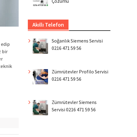
Çözümü
Akıllı Telefon
Soğanlık Siemens Servisi
 edip
0216 471 59 56
 bir
er
teknik
Zümrütevler Profilo Servisi
0216 471 59 56
Zümrütevler Siemens
Servisi 0216 471 59 56