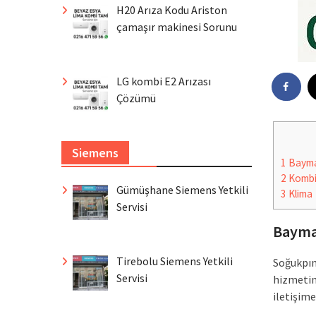
H20 Arıza Kodu Ariston
çamaşır makinesi Sorunu
LG kombi E2 Arızası
Çözümü
Siemens
1
Baymak
2
Komb
Gümüşhane Siemens Yetkili
3
Klima
Servisi
Baymak
Tirebolu Siemens Yetkili
Soğukpın
Servisi
hizmetini
iletişime