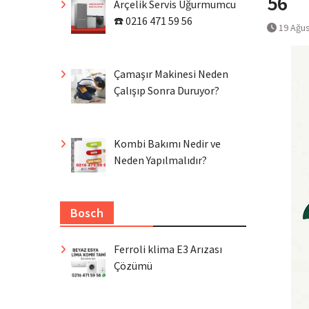
56
Arçelik Servis Uğurmumcu
☎️ 0216 471 59 56
19 Ağu
Çamaşır Makinesi Neden
Çalışıp Sonra Duruyor?
Kombi Bakımı Nedir ve
Neden Yapılmalıdır?
Bosch
Ferroli klima E3 Arızası
Çözümü