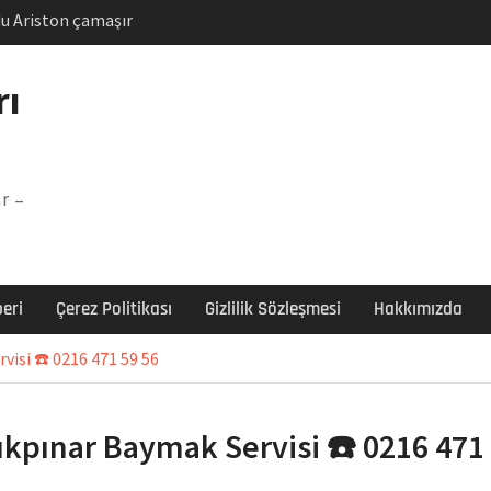
u Ariston çamaşır
unu
Arızası Çözümü
rı
labı F5 Hatası Çözüm
şır makinesi E03 Arıza
r –
 E3 Arızası Çözümü
eri
Çerez Politikası
Gizlilik Sözleşmesi
Hakkımızda
isi ☎️ 0216 471 59 56
kpınar Baymak Servisi ☎️ 0216 471