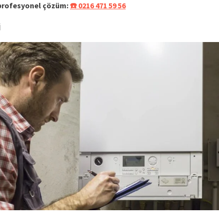
 profesyonel çözüm:
☎️ 0216 471 59 56
i