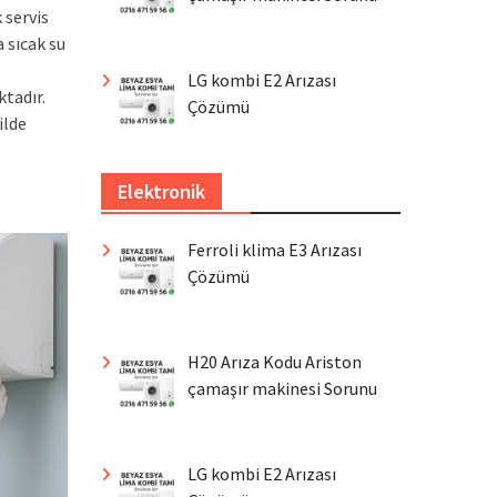
 servis
 sıcak su
LG kombi E2 Arızası
ktadır.
Çözümü
ilde
Elektronik
Ferroli klima E3 Arızası
Çözümü
H20 Arıza Kodu Ariston
çamaşır makinesi Sorunu
LG kombi E2 Arızası