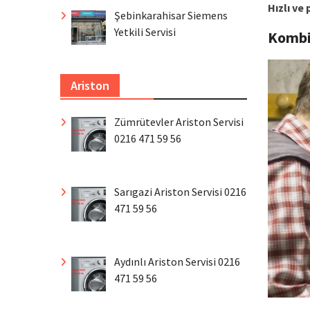
Hızlı ve
Şebinkarahisar Siemens
Yetkili Servisi
Komb
Ariston
Zümrütevler Ariston Servisi
0216 471 59 56
Sarıgazi Ariston Servisi 0216
471 59 56
Aydınlı Ariston Servisi 0216
471 59 56