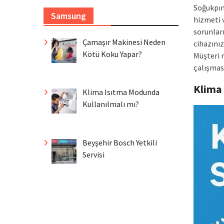
Soğukpın
Samsung
hizmeti v
sorunları
Çamaşır Makinesi Neden
cihazınız
Kötü Koku Yapar?
Müşteri 
çalışmas
Klima
Klima Isıtma Modunda
Kullanılmalı mı?
Beyşehir Bosch Yetkili
Servisi